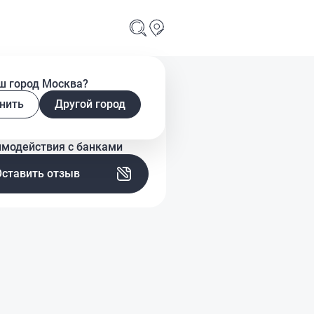
ш город Москва?
нить
Другой город
скажите о своем опыте
имодействия с банками
Оставить отзыв