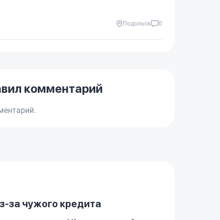
Подольск
0
авил комментарий
ментарий.
з-за чужого кредита