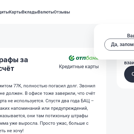
диты
Карты
Вклады
Валюты
Отзывы
Ва
Да, запом
Рас
рафы за
вза
Кредитные карты
счёт
митом 77К, полностью погасил долг. Звонил
 не должен. В офисе тоже заверили, что счёт
рта не используется. Спустя два года БАЦ –
икаких напоминаний или предупреждений,
Оказывается, они там потихоньку штрафы
умма уже выросла. Просто ужас, больше с
ть не хочу!