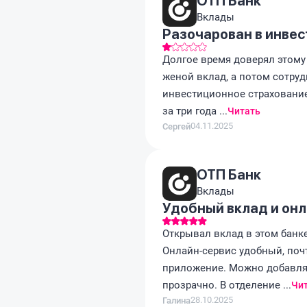
ОТП Банк
Вклады
Разочарован в инве
Долгое время доверял этому б
женой вклад, а потом сотру
инвестиционное страхование.
за три года ...
Читать
04.11.2025
Сергей
ОТП Банк
Вклады
Удобный вклад и он
Открывал вклад в этом банке
Онлайн-сервис удобный, поч
приложение. Можно добавлят
прозрачно. В отделение ...
Чи
28.10.2025
Галина