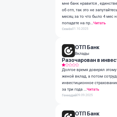
мне банк нравится , единств
об отп, так это не запутайте
месяц за то что было 4 мес 
попадете на пр...
Читать
01.10.2025
Семён
ОТП Банк
Вклады
Разочарован в инве
Долгое время доверял этому б
женой вклад, а потом сотру
инвестиционное страхование.
за три года ...
Читать
09.09.2025
Геннадий
ОТП Банк