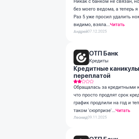
Никак с банком не связан, н
без моего ведома, а теперь 
Раз 5 уже просил удалить но
видимо, взяла...
Читать
07.12.2025
Андрей
ОТП Банк
Кредиты
Кредитные каникулы
переплатой
Обращалась за кредитными к
что просто продлят срок кред
график продлили на год и те
таком 'сюрпризе'...
Читать
09.11.2025
Леонид