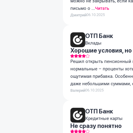
можно не закрывать, если ка
письмо о ...
Читать
06.10.2025
Дмитрий
ОТП Банк
Вклады
Хорошие условия, но
Решил открыть пенсионный в
нормальные – проценты хоть
ощутимая прибавка. Особенн
даже небольшими суммами, о
06.10.2025
Валерий
ОТП Банк
Кредитные карты
Не сразу понятно