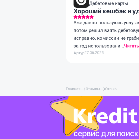
Дебетовые карты
Хороший кешбэк и у
Уже давно пользуюсь услугам
потом решил взять дебетовую
исправно, комиссии не граби
за год использовани...
Читать
27.06.2025
Артур
Главная
Отзывы
Отзыв
сервис для поиск