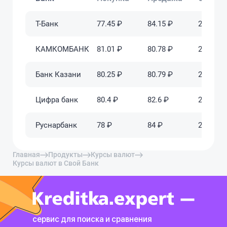
Т-Банк
77.45 ₽
84.15 ₽
2025-06-
КАМКОМБАНК
81.01 ₽
80.78 ₽
2025-06-
Банк Казани
80.25 ₽
80.79 ₽
2025-06-
Цифра банк
80.4 ₽
82.6 ₽
2025-06-
Руснарбанк
78 ₽
84 ₽
2025-06-
Главная
Продукты
Курсы валют
Курсы валют в Свой Банк
сервис для поиска и сравнения