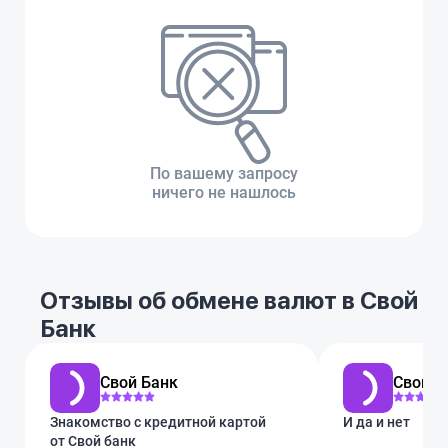
По вашему запросу
ничего не нашлось
Отзывы об обмене валют в Свой
Банк
Свой Банк
Свой Б
Знакомство с кредитной картой
И да и нет
от Свой банк