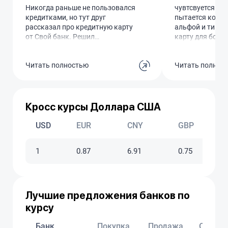
Никогда раньше не пользовался
чувтсвуется как
кредитками, но тут друг
пытается конку
рассказал про кредитную карту
альфой и тиньк
от Свой банк. Решил
карту для боль
попробовать, тем более что
бесппроцентног
обслуживание бесплатное и есть
уделали, в оста
Читать полностью
Читать полнос
4 месяца без процентов. Подал
нет акции что 
заявку через приложение —
мес без процент
одобрили быстро, лимит даже
нет снятия нал
больше, чем я рассчитывал.
период. Плюс м
Курьер привез карту через пару
Кросс курсы Доллара США
дней, сразу активировал.
Удобная штука, особенно если
USD
EUR
CNY
GBP
планируешь крупные покупки.
Пока только положительные
1
0.87
6.91
0.75
впечатления!
Лучшие предложения банков по
курсу
Банк
Покупка
Продажа
Обновл