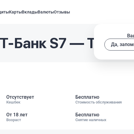
диты
Карты
Вклады
Валюты
Отзывы
Ва
Т-Банк S7 — T‑Ban
Да, запом
Отсутствует
Бесплатно
Кешбек
Стоимость обслуживания
От 18 лет
Бесплатно
Возраст
Снятие наличных