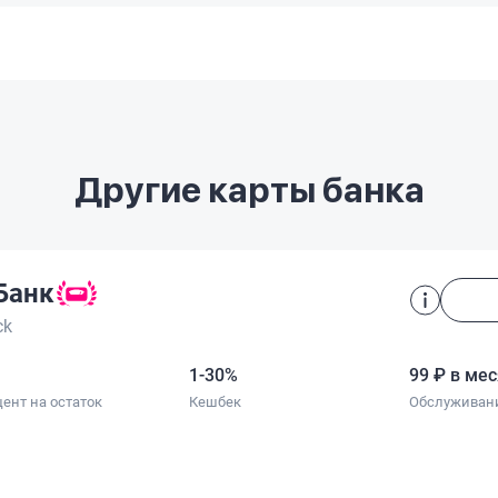
Другие карты банка
Банк
ck
1-30%
99 ₽ в ме
ент на остаток
Кешбек
Обслуживан