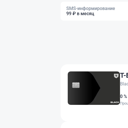
SMS-информирование
99 ₽ в месяц
Т-
Bla
0 %
Проц