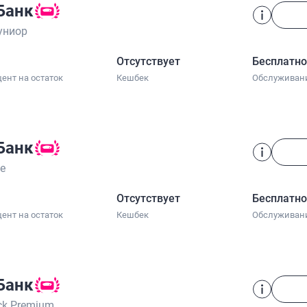
Банк
униор
Отсутствует
Бесплатн
ент на остаток
Кешбек
Обслуживан
Банк
ve
Отсутствует
Бесплатн
ент на остаток
Кешбек
Обслуживан
Банк
ck Premium