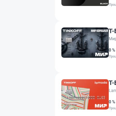
Проц
Т-
Мир
0 %
Проц
Т-
La
0 %
Проц