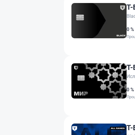
Т-
Bla
0 %
Проц
Т-
Исл
0 %
Проц
Т-