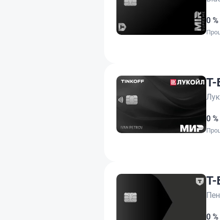
0 %
Проц
Т-
Лук
0 %
Проц
Т-
Пен
0 %