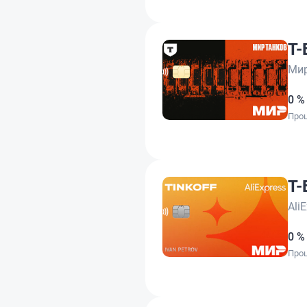
Т-
Мир
0 %
Проц
Т-
Ali
0 %
Проц