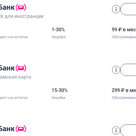
Банк
ck для иностранцев
1-30%
99 ₽ в ме
ент на остаток
Кешбек
Обслуживан
Банк
амская карта
15-30%
299 ₽ в м
ент на остаток
Кешбек
Обслуживан
Банк