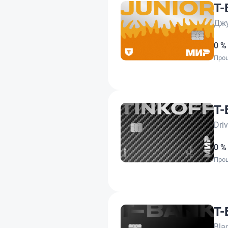
Т-
Дж
0 %
Проц
Т-
Dri
0 %
Проц
Т-
Bla