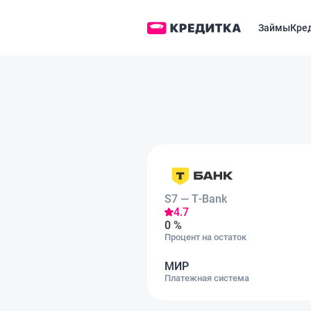
Займы
Кре
S7 — T‑Bank
4.7
0 %
Процент на остаток
МИР
Платежная система