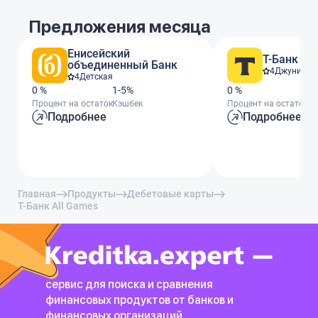
Предложения месяца
Енисейский
Т-Банк
объединенный Банк
4
Джуниор
4
Детская
0 %
1-5%
0 %
От
Процент на остаток
Кэшбек
Процент на остаток
Кэ
Подробнее
Подробнее
Главная
Продукты
Дебетовые карты
Т-Банк All Games
сервис для поиска и сравнения
финансовых продуктов
от банков и
финансовых организаций.