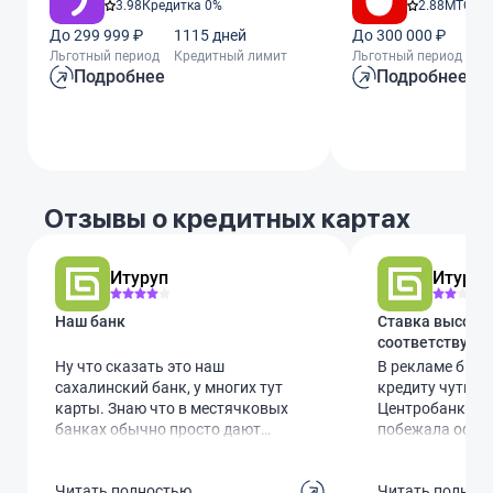
3.98
Кредитка 0%
2.88
МТС Ze
До 299 999 ₽
1115 дней
До 300 000 ₽
11
Льготный период
Кредитный лимит
Льготный период
Кр
Подробнее
Подробнее
Отзывы о кредитных картах
Итуруп
Итуруп
Наш банк
Ставка высокая
соответствует
Ну что сказать это наш
В рекламе была
сахалинский банк, у многих тут
кредиту чуть в
карты. Знаю что в местячковых
Центробанка Ро
банках обычно просто дают
побежала оформ
карту и все. Типа ты итак наш
что то там в к
проектник так что тебе просто
посмотрели и р
Читать полностью
Читать полнос
карта. Но Итуруп не такой, тут
листки где уже 