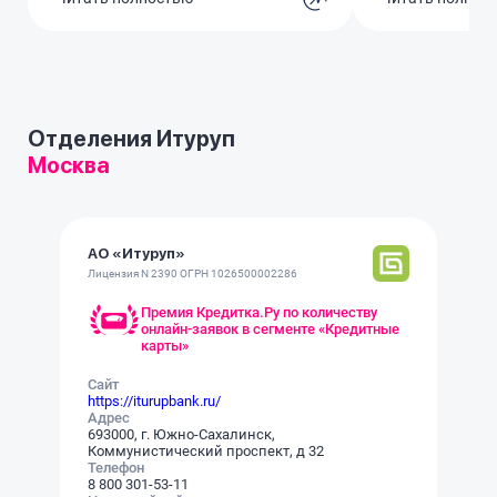
есть и кэшбэк и процент на
ставка так еще 
остаток, все как у московских
кароче плюнула 
крупных банков. За АЗС приятно
получать много кэшбэка, за
кино. Молодцы! Но то что в
кредите отказали в последний
Отделения Итуруп
раз это минус
Москва
АО «Итуруп»
Лицензия N 2390 ОГРН 1026500002286
Премия Кредитка.Ру по количеству
онлайн-заявок в сегменте «Кредитные
карты»
Сайт
https://iturupbank.ru/
Адрес
693000, г. Южно-Сахалинск,
Коммунистический проспект, д 32
Телефон
8 800 301-53-11