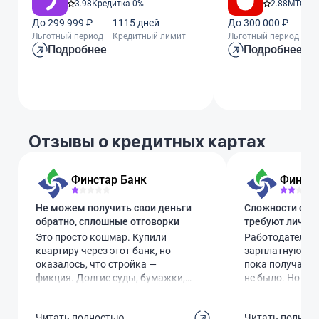
3.98
Кредитка 0%
2.88
МТС Ze
До 299 999 ₽
1115 дней
До 300 000 ₽
11
Льготный период
Кредитный лимит
Льготный период
Кр
Подробнее
Подробнее
Отзывы о кредитных картах
Финстар Банк
Финста
Не можем получить свои деньги
Сложности с з
обратно, сплошные отговорки
требуют личног
Это просто кошмар. Купили
Работодатель 
квартиру через этот банк, но
зарплатную карт
оказалось, что стройка —
пока получал д
фикция. Долгие суды, бумажки,
не было. Но ког
нервы... В итоге суд решили в
решил закрыть 
нашу пользу, но банк просто
сложности. Ока
Читать полностью
Читать полнос
отказывается выплачивать
просто по телеф