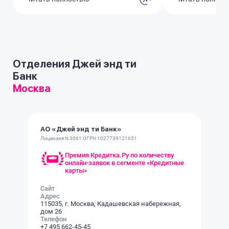
вечность, постоянно что-то
прийти в друго
исправляя в договоре. В итоге,
днем будет быс
поняв, что ждать придется как
минимум пару часов, просто
ушла. Жалко потраченного
времени. Организация работы
Отделения Джей энд ти
просто никакая.
Банк
Москва
АО «Джей энд ти Банк»
Лицензия N 3061 ОГРН 1027739121651
Премия Кредитка.Ру по количеству
онлайн-заявок в сегменте «Кредитные
карты»
Сайт
Адрес
115035, г. Москва, Кадашевская набережная,
дом 26
Телефон
+7 495 662-45-45