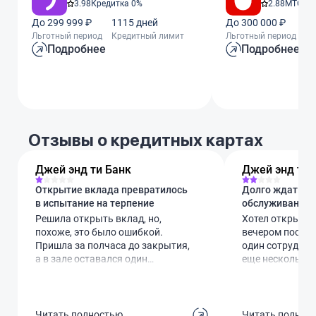
3.98
Кредитка 0%
2.88
МТС Ze
До 299 999 ₽
1115 дней
До 300 000 ₽
11
Льготный период
Кредитный лимит
Льготный период
Кр
Подробнее
Подробнее
Отзывы о кредитных картах
Джей энд ти Банк
Джей энд ти 
Открытие вклада превратилось
Долго ждать, н
в испытание на терпение
обслуживание
Решила открыть вклад, но,
Хотел открыть 
похоже, это было ошибкой.
вечером после 
Пришла за полчаса до закрытия,
один сотрудник
а в зале оставался один
еще несколько 
операционист. Очередь из пяти
шел очень медле
человек, и движется она
что специалист 
катастрофически медленно.
как-то все долго
Клиента передо мной оформляли
ждать два часа
Читать полностью
Читать полнос