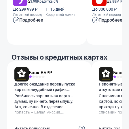
3.98
Кредитка 0%
2.88
МТС Ze
До 299 999 ₽
1115 дней
До 300 000 ₽
11
Льготный период
Кредитный лимит
Льготный период
Кр
Подробнее
Подробнее
Отзывы о кредитных картах
Банк ВБРР
Банк В
Долгое ожидание перевыпуска
Непонятные спи
карты и неудобный график
отсутствие вня
работы
Разбилась зарплатная карта –
Оплачивал поку
думаю, ну ничего, перевыпущу.
картой, но спус
Ага, конечно. В отделение
приходит уведо
попасть – целая миссия,
списании почти
работают до 17:30, в будни,
Позвонил в банк
никаких тебе суббот. Отпросился
это из-за перес
Читать полностью
Читать полнос
с работы, пришел – обед. На
каким-то стары