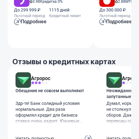
3.98
Кредитка 0%
2.88
МТС Ze
До 299 999 ₽
1115 дней
До 300 000 ₽
11
Льготный период
Кредитный лимит
Льготный период
Кр
Подробнее
Подробнее
Отзывы о кредитных картах
Агророс
Агроро
Обещания не совсем выполняют
Неожиданные к
запутанные та
Здр-те! Банк солидный условия
Думал, нормаль
нормлальные. Два раза
не столкнулся 
оформлял кредит для бизнеса
сборов. Даже 
ставка очень радует. Юаневые
переводы снима
переводы есть, но вот что
причём в тариф
удивило что рекламируется ход
прописано, что 
Читать полностью
Читать полнос
перевода за 2 часа а по факту
заметишь. Верн