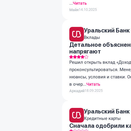
...
Читать
14.10.2025
Майя
Уральский Банк
Вклады
Детальное объяснени
напрягают
Решил открыть вклад «Доход
проконсультироваться. Мене
нюансы, условия и ставки. 
в очер...
Читать
18.09.2025
Аркадий
Уральский Банк
Кредитные карты
Сначала одобрили ка