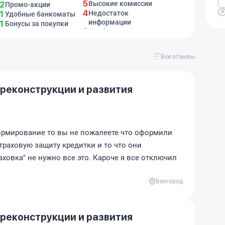
5
Высокие комиссии
2
Промо-акции
4
Недостаток
1
Удобные банкоматы
информации
1
Бонусы за покупки
3
Проблемы с
кредитами
2
Нехватка персонала
Все отзывы
 реконструкции и развития
ормирование то вы не пожалеете что оформили
страховую защиту кредитки и то что они
аховка" не нужно все это. Кароче я все отключил
Белгород
 реконструкции и развития