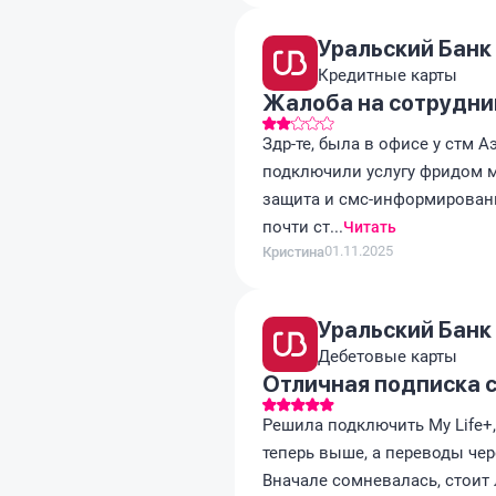
Уральский Банк
Кредитные карты
Жалоба на сотрудни
Здр-те, была в офисе у стм А
подключили услугу фридом ма
защита и смс-информировани
почти ст...
Читать
01.11.2025
Кристина
Уральский Банк
Дебетовые карты
Отличная подписка 
Решила подключить My Life+,
теперь выше, а переводы чер
Вначале сомневалась, стоит 