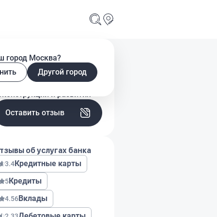
ш город Москва?
асскажите о своем опыте
нить
Другой город
спользования услуг в
ральский Банк
еконструкции и развития
Оставить отзыв
тзывы об услугах банка
Кредитные карты
3.4
Кредиты
5
Вклады
4.56
Дебетовые карты
2.33