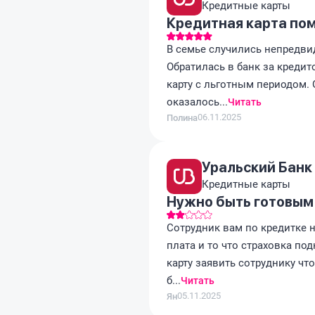
Кредитные карты
Кредитная карта пом
В семье случились непредвид
Обратилась в банк за креди
карту с льготным периодом. О
оказалось...
Читать
06.11.2025
Полина
Уральский Банк
Кредитные карты
Нужно быть готовым
Сотрудник вам по кредитке н
плата и то что страховка по
карту заявить сотруднику чт
б...
Читать
05.11.2025
Ян