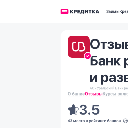
Займы
Кре
Отзыв
Банк 
и раз
АО «Уральский Банк ре
О банке
Отзывы
Курсы вал
3.5
43 место в рейтинге банков