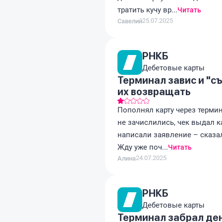
тратить кучу вр...
Читать
25.07.2025
Савелий
РНКБ
Дебетовые карты
Терминал завис и "съ
их возвращать
Пополнял карту через термина
не зачислились, чек выдал к
написали заявление – сказал
Жду уже поч...
Читать
24.07.2025
Алина
РНКБ
Дебетовые карты
Терминал забрал ден