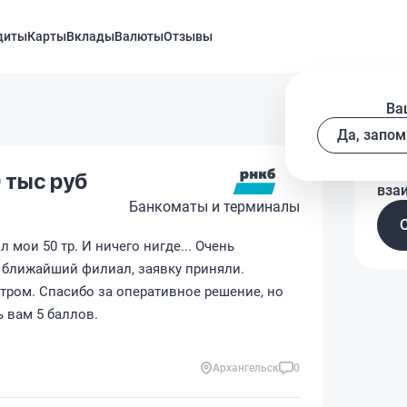
диты
Карты
Вклады
Валюты
Отзывы
Ва
Да, запом
Рас
 тыс руб
вза
Банкоматы и терминалы
 мои 50 тр. И ничего нигде... Очень
в ближайший филиал, заявку приняли.
тром. Спасибо за оперативное решение, но
ь вам 5 баллов.
Архангельск
0