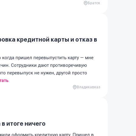
Братск
вка кредитной карты и отказ в
о когда пришел перевыпустить карту — мне
ичин. Сотрудники дают противоречивую
то перевыпуск не нужен, другой просто
тать
Владикавказ
 в итоге ничего
жили оформить кредитную карту. Пришел в