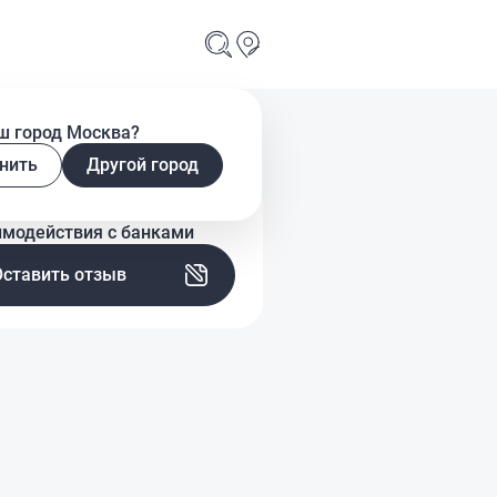
ш город Москва?
нить
Другой город
скажите о своем опыте
имодействия с банками
Оставить отзыв