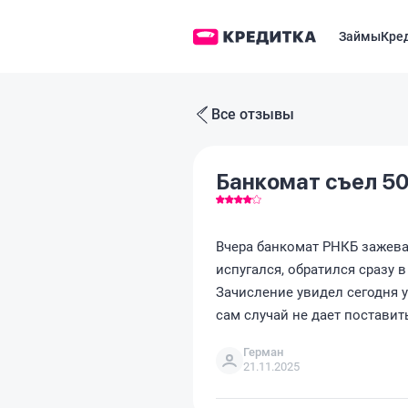
Займы
Кре
Все отзывы
Банкомат съел 50
Вчера банкомат РНКБ зажевал
испугался, обратился сразу 
Зачисление увидел сегодня у
сам случай не дает поставит
Герман
21.11.2025