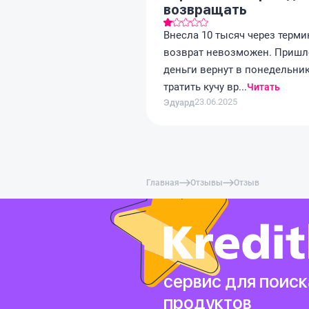
возвращать
Внесла 10 тысяч через термин
возврат невозможен. Пришло
деньги вернут в понедельник,
тратить кучу вр...
Читать
23.06.2025
Эдуард
Главная
Отзывы
Отзыв
сервис для поиск
продуктов