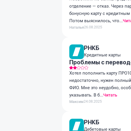
отделение — отказ. Через па
бонусную карту с кредитным 
Потом выяснилось, что...
Чит
26.08.2025
Наталья
РНКБ
Кредитные карты
Проблемы с перевод
Хотел пополнить карту ПРО10
недостаточно, нужен полный
ФИО. Мне это неудобно, осо
указывать. В б...
Читать
24.08.2025
Максим
РНКБ
Дебетовые карты