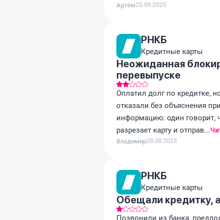
25.09.2025
Артём
РНКБ
Кредитные карты
Неожиданная блокиро
перевыпуске
Оплатил долг по кредитке, н
отказали без объяснения пр
информацию: один говорит, ч
разрезает карту и отправ...
Чи
28.08.2025
Владимир
РНКБ
Кредитные карты
Обещали кредитку, а
Позвонили из банка, предло