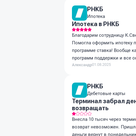
РНКБ
Ипотека
Ипотека в РНКБ
Благодарим сотрудницу К.Св
Помогла оформить ипотеку п
программе ставка! Вообще к
программ поддержки и все он
01.08.2025
Александр
РНКБ
Дебетовые карты
Терминал забрал ден
возвращать
Внесла 10 тысяч через термин
возврат невозможен. Пришло
деньги вернут в понедельник,