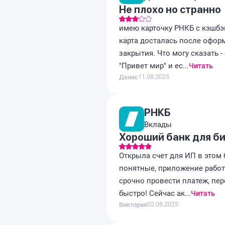
Не плохо но странно
имею карточку РНКБ с кэшбэ
карта досталась после оформ
закрытия. Что могу сказать -
"Привет мир" и ес...
Читать
11.08.2025
Денис
РНКБ
Вклады
Хороший банк для би
Открыла счет для ИП в этом 
понятные, приложение работ
срочно провести платеж, пер
быстро! Сейчас ак...
Читать
02.08.2025
Виктория