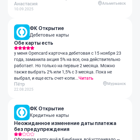
Анастасия
Альметьевск
10.09.2025
ФК Открытие
Дебетовые карты
Обе карты есть
у меня Opencard карточка дебетовая с 15 ноября 23
года, заманила акция 5% на все, она действительно
работает. Но только на первые 2 месяца. Можно
также выбрать 2% или 1,5% с 3 месяца. Пока не
выбрал, и еще есть счет-копи...
Читать
Пётр
Мурманск
22.08.2025
ФК Открытие
Кредитные карты
Неожиданное изменение даты платежа
без предупреждения
Оформила карту ещё в Бинбанке, всё устраивало —