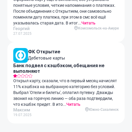
понятные условия, четкие напоминания о платежах.
После объединения с Открытием, они самовольно
поменяли дату платежа, при этом в смс всё ещё
указывалась старая дата. В итог...
Читать
Георгий
Комсомольск-на-Амуре
27.07.2025
ФК Открытие
Дебетовые карты
Банк подвел с кэшбэком, обещания не
выполняют
Открыл карту, сказали, что в первый месяц начислят
11% кэшбэка на выбранную категорию без условий.
Выбрал 'Отели и билеты', оплатил путевку. Дважды
звонил на горячую линию — оба раза подтвердили,
что кэшбэк придет. В ито...
Читать
Максим
Южно-Сахалинск
19.07.2025