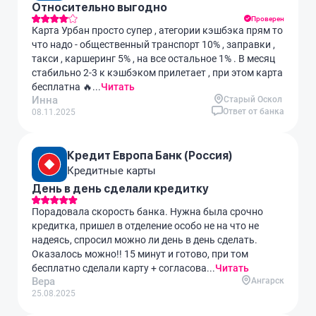
Относительно выгодно
Проверен
Карта Урбан просто супер , атегории кэшбэка прям то
что надо - общественный транспорт 10% , заправки ,
такси , каршеринг 5% , на все остальное 1% . В месяц
стабильно 2-3 к кэшбэком прилетает , при этом карта
бесплатна 🔥...
Читать
Инна
Старый Оскол
Ответ от банка
08.11.2025
Кредит Европа Банк (Россия)
Кредитные карты
День в день сделали кредитку
Порадовала скорость банка. Нужна была срочно
кредитка, пришел в отделение особо не на что не
надеясь, спросил можно ли день в день сделать.
Оказалось можно!! 15 минут и готово, при том
бесплатно сделали карту + согласова...
Читать
Вера
Ангарск
25.08.2025