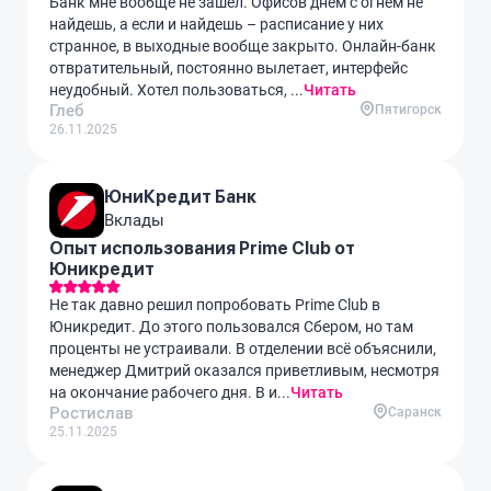
Банк мне вообще не зашел. Офисов днем с огнем не
найдешь, а если и найдешь – расписание у них
странное, в выходные вообще закрыто. Онлайн-банк
отвратительный, постоянно вылетает, интерфейс
неудобный. Хотел пользоваться, ...
Читать
Глеб
Пятигорск
26.11.2025
ЮниКредит Банк
Вклады
Опыт использования Prime Club от
Юникредит
Не так давно решил попробовать Prime Club в
Юникредит. До этого пользовался Сбером, но там
проценты не устраивали. В отделении всё объяснили,
менеджер Дмитрий оказался приветливым, несмотря
на окончание рабочего дня. В и...
Читать
Ростислав
Саранск
25.11.2025