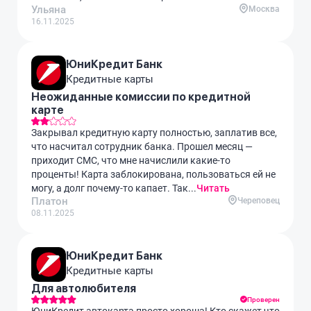
Ульяна
Москва
16.11.2025
ЮниКредит Банк
Кредитные карты
Неожиданные комиссии по кредитной
карте
Закрывал кредитную карту полностью, заплатив все,
что насчитал сотрудник банка. Прошел месяц —
приходит СМС, что мне начислили какие-то
проценты! Карта заблокирована, пользоваться ей не
могу, а долг почему-то капает. Так...
Читать
Платон
Череповец
08.11.2025
ЮниКредит Банк
Кредитные карты
Для автолюбителя
Проверен
ЮниКредит автокарта просто хороша! Кто скажет что