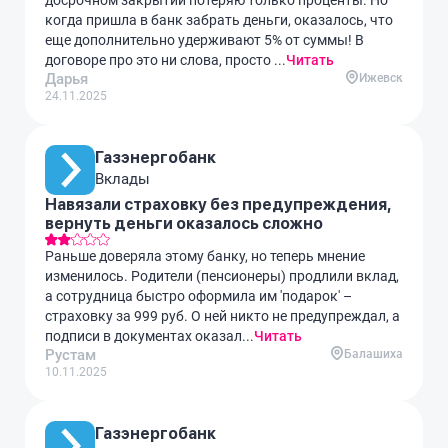
досрочном закрытии потеряю только проценты. Но
когда пришла в банк забрать деньги, оказалось, что
еще дополнительно удерживают 5% от суммы! В
договоре про это ни слова, просто ...
Читать
Дарья
Ижевск
24.11.2025
Газэнергобанк
Вклады
Навязали страховку без предупреждения,
вернуть деньги оказалось сложно
Раньше доверяла этому банку, но теперь мнение
изменилось. Родители (пенсионеры) продлили вклад,
а сотрудница быстро оформила им 'подарок' –
страховку за 999 руб. О ней никто не предупреждал, а
подписи в документах оказал...
Читать
Рустам
Балашиха
10.11.2025
Газэнергобанк