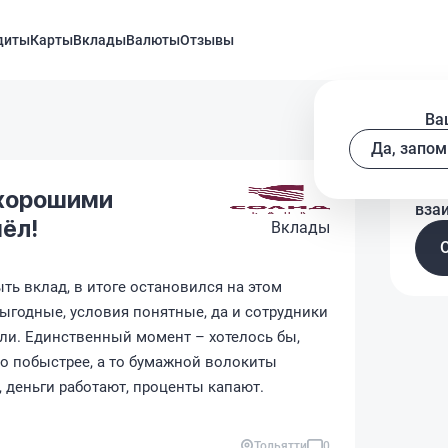
диты
Карты
Вклады
Валюты
Отзывы
Ва
Да, запом
Рас
 хорошими
вза
ёл!
Вклады
ыть вклад, в итоге остановился на этом
ыгодные, условия понятные, да и сотрудники
ли. Единственный момент – хотелось бы,
о побыстрее, а то бумажной волокиты
 деньги работают, проценты капают.
Тольятти
0