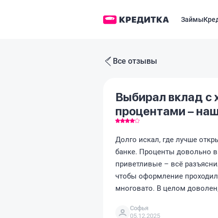
Займы
Кре
Все отзывы
Выбирал вклад с
процентами – наш
Долго искал, где лучше откр
банке. Проценты довольно в
приветливые – всё разъясни
чтобы оформление проходил
многовато. В целом доволен,
Софья
05.12.2025