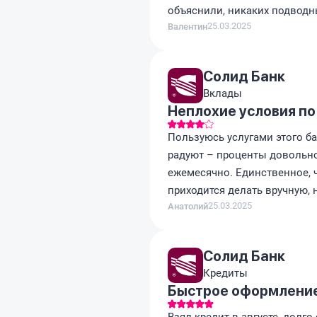
объяснили, никаких подводны
25.03.2025
Валентин
Солид Банк
Вклады
Неплохие условия по
Пользуюсь услугами этого ба
радуют – проценты довольн
ежемесячно. Единственное, 
приходится делать вручную, н
25.03.2025
Анатолий
Солид Банк
Кредиты
Быстрое оформление