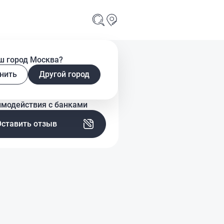
ш город Москва?
нить
Другой город
скажите о своем опыте
имодействия с банками
Оставить отзыв