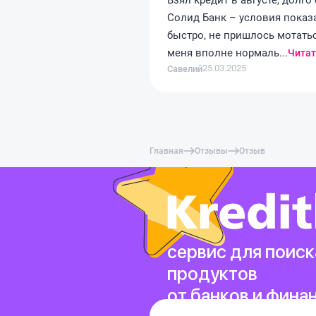
Взял кредит в августе, долг
Солид Банк – условия показ
быстро, не пришлось мотатьс
меня вполне нормаль...
Читат
25.03.2025
Савелий
Главная
Отзывы
Отзыв
сервис для поиск
продуктов
от банков и фина