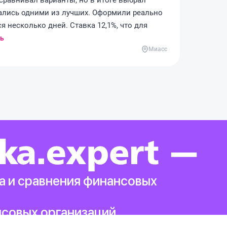
о сравнивал варианты, но в итоге выбрал
ались одними из лучших. Оформили реально
я несколько дней. Ставка 12,1%, что для
ь
Миасс
а и сравнения финансовых
нсовых организаций.