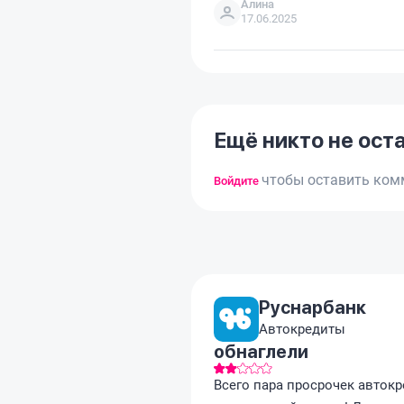
Алина
17.06.2025
Ещё никто не ост
чтобы оставить ком
Войдите
Руснарбанк
Автокредиты
обнаглели
Всего пара просрочек автокр