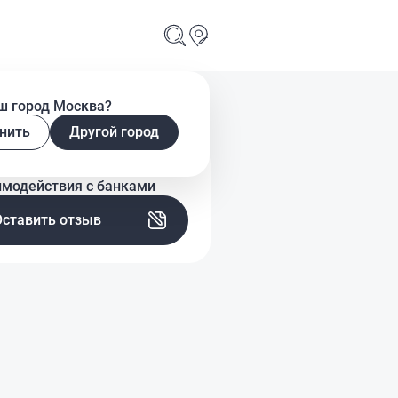
ш город Москва?
нить
Другой город
скажите о своем опыте
имодействия с банками
Оставить отзыв