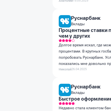
15.05.2025
Анатолий
Руснарбанк
Вклады
Процентные ставки п
чем у других
Долгое время искал, где мо
процентами. В крупных госб
попробовать Руснарбанк. Ус
показались мне довольно пр
26.04.2025
Николай
Руснарбанк
Вклады
Быстрое оформление
Недавно стала клиентом банк