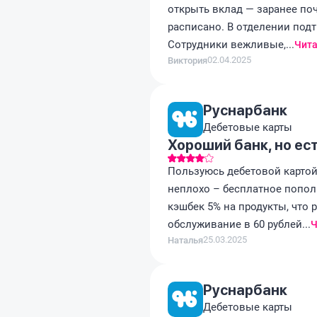
открыть вклад — заранее поч
расписано. В отделении подт
Сотрудники вежливые,...
Чита
02.04.2025
Виктория
Руснарбанк
Дебетовые карты
Хороший банк, но ес
Пользуюсь дебетовой картой 
неплохо – бесплатное пополн
кэшбек 5% на продукты, что 
обслуживание в 60 рублей...
Ч
25.03.2025
Наталья
Руснарбанк
Дебетовые карты