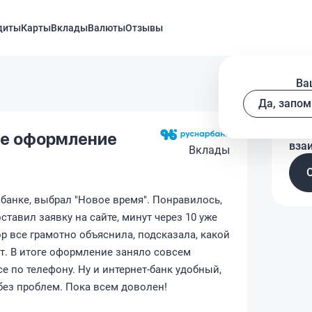
диты
Карты
Вклады
Валюты
Отзывы
Ва
Да, запом
Рас
ое оформление
вза
Вклады
банке, выбрал "Новое время". Понравилось,
ставил заявку на сайте, минут через 10 уже
р все грамотно объяснила, подсказала, какой
т. В итоге оформление заняло совсем
е по телефону. Ну и интернет-банк удобный,
без проблем. Пока всем доволен!