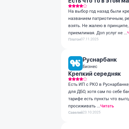
Есть что то в этом 
На выбор год назад были кре
названием патриотичным, ре
взять. Не жалею в принципе,
приемлимая. Доп услуг не ...
07.11.2025
Платон
Руснарбанк
Бизнес
Крепкий середняк
Есть ИП с РКО в Руснарбанке
для ДБО, хотя сам по себе б
тарифе есть пункты что выго
просиживать ...
Читать
23.10.2025
Савелий