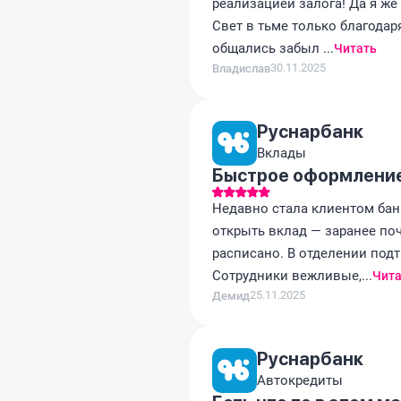
реализацией залога! Да я же
Свет в тьме только благода
общались забыл ...
Читать
30.11.2025
Владислав
Руснарбанк
Вклады
Быстрое оформление
Недавно стала клиентом банк
открыть вклад — заранее поч
расписано. В отделении подт
Сотрудники вежливые,...
Чита
25.11.2025
Демид
Руснарбанк
Автокредиты