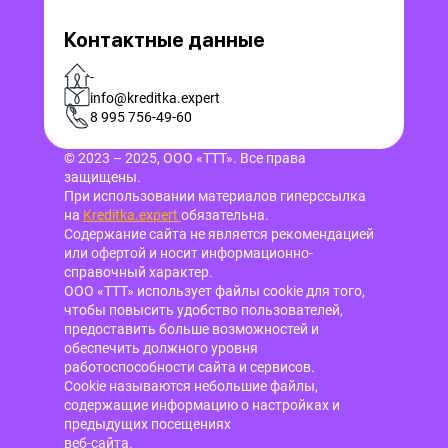
Контактные данные
-
info@kreditka.expert
8 995 756-49-60
© 2023 – 2025, ООО «ТТТ». Все права
защищены.
При использовании материалов гиперссылка
на
Kreditka.expert
обязательна.
Содержание сайта не является рекомендацией
или офертой и носит информационно-
справочный характер.
ООО «ТТТ» использует файлы cookie для того,
чтобы повысить удобство пользователей,
предоставить больше возможностей и
обеспечить должного уровня
работоспособности сайта и сервисов.
Cookie называются небольшие файлы,
содержащие информацию о настройках и
предыдущих посещениях
веб-сайта.