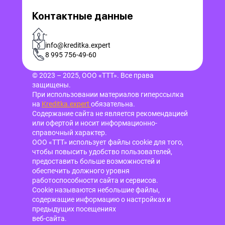
Контактные данные
-
info@kreditka.expert
8 995 756-49-60
© 2023 – 2025, ООО «ТТТ». Все права
защищены.
При использовании материалов гиперссылка
на
Kreditka.expert
обязательна.
Содержание сайта не является рекомендацией
или офертой и носит информационно-
справочный характер.
ООО «ТТТ» использует файлы cookie для того,
чтобы повысить удобство пользователей,
предоставить больше возможностей и
обеспечить должного уровня
работоспособности сайта и сервисов.
Cookie называются небольшие файлы,
содержащие информацию о настройках и
предыдущих посещениях
веб-сайта.