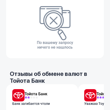
По вашему запросу
ничего не нашлось
Отзывы об обмене валют в
Тойота Банк
Тойота Банк
Тойота
Банк загибается чтоли
Уважаю Toyota