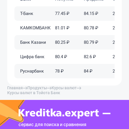
Т-Банк
77.45 ₽
84.15 ₽
2025-06-
КАМКОМБАНК
81.01 ₽
80.78 ₽
2025-06-
Банк Казани
80.25 ₽
80.79 ₽
2025-06-
Цифра банк
80.4 ₽
82.6 ₽
2025-06-
Руснарбанк
78 ₽
84 ₽
2025-06-
Главная
Продукты
Курсы валют
Курсы валют в Тойота Банк
сервис для поиска и сравнения