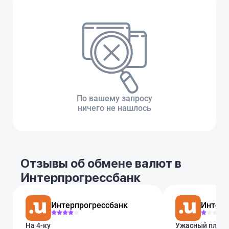
По вашему запросу
ничего не нашлось
Отзывы об обмене валют в
Интерпрогрессбанк
Интерпрогрессбанк
Интерп
На 4-ку
Ужасный плате