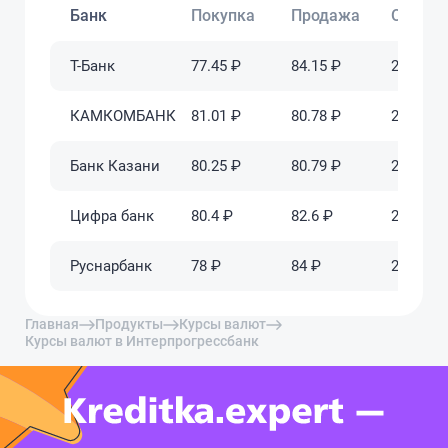
Банк
Покупка
Продажа
Обновл
Т-Банк
77.45 ₽
84.15 ₽
2025-06-
КАМКОМБАНК
81.01 ₽
80.78 ₽
2025-06-
Банк Казани
80.25 ₽
80.79 ₽
2025-06-
Цифра банк
80.4 ₽
82.6 ₽
2025-06-
Руснарбанк
78 ₽
84 ₽
2025-06-
Главная
Продукты
Курсы валют
Курсы валют в Интерпрогрессбанк