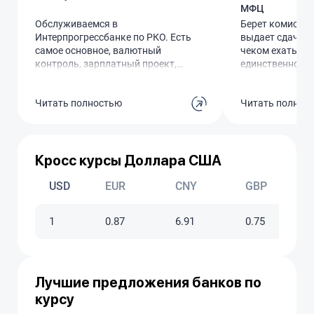
МФЦ
Обслуживаемся в
Берет комиссию,
Интерпрогрессбанке по РКО. Есть
выдает сдачу!! 
самое основное, валютный
чеком ехать в о
контроль, зарплатный проект,
единственное в
эквайринг. ЭДО с банком
удобно, не поль
налажен, но все равно иногда
терминалами н
Читать полностью
Читать полнос
надо бегать в офис. Банк
предлагает удобный интернет-
банк, но хотелось бы больше
опций для автоматизации
платежей, и в целом,
Кросс курсы Доллара США
современных продуктов для
бизнеса.
USD
EUR
CNY
GBP
1
0.87
6.91
0.75
Лучшие предложения банков по
курсу