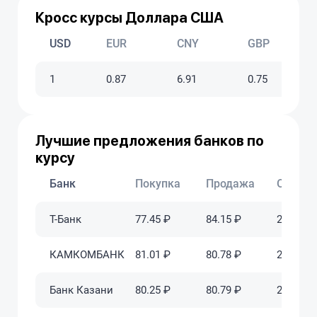
конечно, кусаю
удобный вариан
Кросс курсы Доллара США
случаев, но не 
пользования.
USD
EUR
CNY
GBP
1
0.87
6.91
0.75
Лучшие предложения банков по
курсу
Банк
Покупка
Продажа
Обновл
Т-Банк
77.45 ₽
84.15 ₽
2025-06-
КАМКОМБАНК
81.01 ₽
80.78 ₽
2025-06-
Банк Казани
80.25 ₽
80.79 ₽
2025-06-