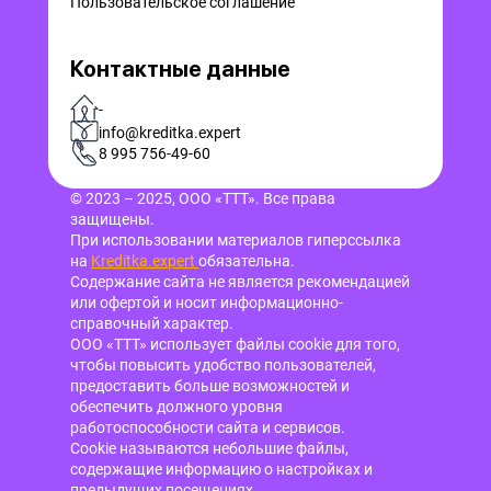
Пользовательское соглашение
Контактные данные
-
info@kreditka.expert
8 995 756-49-60
© 2023 – 2025, ООО «ТТТ». Все права
защищены.
При использовании материалов гиперссылка
на
Kreditka.expert
обязательна.
Содержание сайта не является рекомендацией
или офертой и носит информационно-
справочный характер.
ООО «ТТТ» использует файлы cookie для того,
чтобы повысить удобство пользователей,
предоставить больше возможностей и
обеспечить должного уровня
работоспособности сайта и сервисов.
Cookie называются небольшие файлы,
содержащие информацию о настройках и
предыдущих посещениях