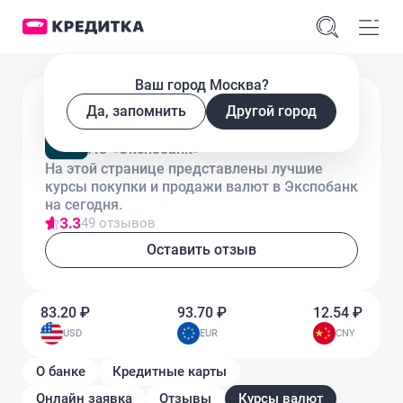
Ваш город Москва?
Лицензия № 2998
Да, запомнить
Другой город
Курсы валют в Экспобанк
АО «Экспобанк»
На этой странице представлены лучшие
курсы покупки и продажи валют в Экспобанк
на сегодня.
3.3
49 отзывов
Оставить отзыв
83.20 ₽
93.70 ₽
12.54 ₽
USD
EUR
CNY
О банке
Кредитные карты
Онлайн заявка
Отзывы
Курсы валют