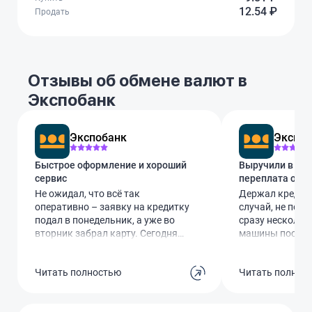
12.54 ₽
Продать
Отзывы об обмене валют в
Экспобанк
Экспобанк
Экспоб
Быстрое оформление и хороший
Выручили в сло
сервис
переплата ощу
Не ожидал, что всё так
Держал кредитк
оперативно – заявку на кредитку
случай, не поль
подал в понедельник, а уже во
сразу нескольк
вторник забрал карту. Сегодня
машины после Д
впервые ей расплатился, вообще
детей в школу 
без проблем! Для меня скорость
воспользоватьс
Читать полностью
Читать полнос
важна, так что приятно удивлён.
есть удобный л
Спасибо банку за
постараюсь пог
организованность!
проценты, если