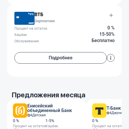
ВТБ
Зарплатная
0 %
Процент на остаток
15-50%
Кешбек
Бесплатно
Обслуживания
Подробнее
Предложения месяца
Енисейский
Т-Банк
объединенный Банк
4
Джуниор
4
Детская
0 %
1-5%
0 %
От
Процент на остаток
Кэшбек
Процент на остаток
Кэ