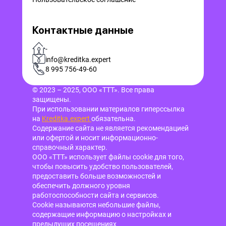
Контактные данные
-
info@kreditka.expert
8 995 756-49-60
© 2023 – 2025, ООО «ТТТ». Все права
защищены.
При использовании материалов гиперссылка
на
Kreditka.expert
обязательна.
Содержание сайта не является рекомендацией
или офертой и носит информационно-
справочный характер.
ООО «ТТТ» использует файлы cookie для того,
чтобы повысить удобство пользователей,
предоставить больше возможностей и
обеспечить должного уровня
работоспособности сайта и сервисов.
Cookie называются небольшие файлы,
содержащие информацию о настройках и
предыдущих посещениях