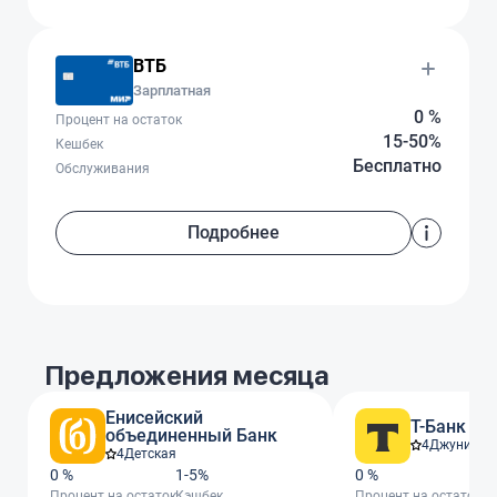
ВТБ
Зарплатная
0 %
Процент на остаток
15-50%
Кешбек
Бесплатно
Обслуживания
Подробнее
Предложения месяца
Енисейский
Т-Банк
объединенный Банк
4
Джуниор
4
Детская
0 %
1-5%
0 %
От
Процент на остаток
Кэшбек
Процент на остаток
Кэ