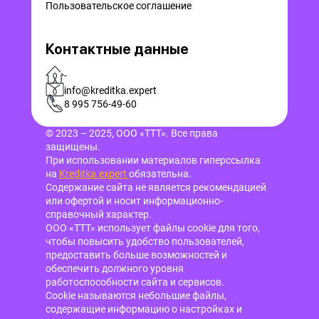
Пользовательское соглашение
Контактные данные
-
info@kreditka.expert
8 995 756-49-60
© 2023 – 2025, ООО «ТТТ». Все права
защищены.
При использовании материалов гиперссылка
на
Kreditka.expert
обязательна.
Содержание сайта не является рекомендацией
или офертой и носит информационно-
справочный характер.
ООО «ТТТ» использует файлы cookie для того,
чтобы повысить удобство пользователей,
предоставить больше возможностей и
обеспечить должного уровня
работоспособности сайта и сервисов.
Cookie называются небольшие файлы,
содержащие информацию о настройках и