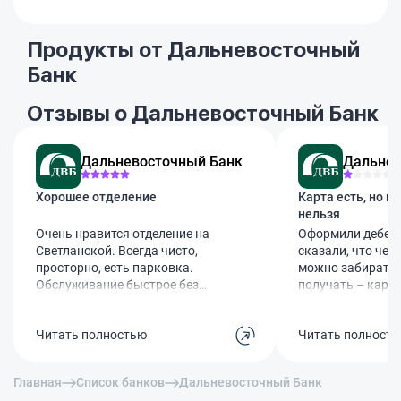
Продукты от Дальневосточный
Банк
Отзывы о Дальневосточный Банк
Дальневосточный Банк
Дальнев
Хорошее отделение
Карта есть, но п
нельзя
Очень нравится отделение на
Оформили дебето
Светланской. Всегда чисто,
сказали, что чер
просторно, есть парковка.
можно забирать 
Обслуживание быстрое без
получать – карт
очередей. Сотрудники вежливые
есть, но счет к н
и профессиональные. Вот бы все
Менеджеры толь
Читать полностью
Читать полност
отделения банка были такими.
разводят, мол, ж
"система" соизво
настроить. Как 
Главная
Список банков
Дальневосточный Банк
карту без счета 