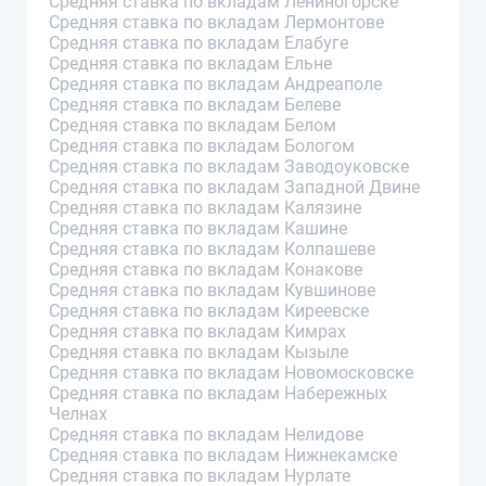
Средняя ставка по вкладам Лениногорске
Средняя ставка по вкладам Лермонтове
Средняя ставка по вкладам Елабуге
Средняя ставка по вкладам Ельне
Средняя ставка по вкладам Андреаполе
Средняя ставка по вкладам Белеве
Средняя ставка по вкладам Белом
Средняя ставка по вкладам Бологом
Средняя ставка по вкладам Заводоуковске
Средняя ставка по вкладам Западной Двине
Средняя ставка по вкладам Калязине
Средняя ставка по вкладам Кашине
Средняя ставка по вкладам Колпашеве
Средняя ставка по вкладам Конакове
Средняя ставка по вкладам Кувшинове
Средняя ставка по вкладам Киреевске
Средняя ставка по вкладам Кимрах
Средняя ставка по вкладам Кызыле
Средняя ставка по вкладам Новомосковске
Средняя ставка по вкладам Набережных
Челнах
Средняя ставка по вкладам Нелидове
Средняя ставка по вкладам Нижнекамске
Средняя ставка по вкладам Нурлате