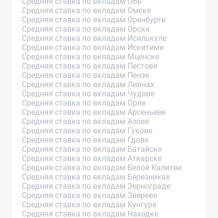
Средняя ставка по вкладам Обь
Средняя ставка по вкладам Омске
Средняя ставка по вкладам Оренбурге
Средняя ставка по вкладам Орске
Средняя ставка по вкладам Исилькуле
Средняя ставка по вкладам Искитиме
Средняя ставка по вкладам Мценске
Средняя ставка по вкладам Пестове
Средняя ставка по вкладам Пензе
Средняя ставка по вкладам Ливнах
Средняя ставка по вкладам Чудове
Средняя ставка по вкладам Орле
Средняя ставка по вкладам Арсеньеве
Средняя ставка по вкладам Азове
Средняя ставка по вкладам Гукове
Средняя ставка по вкладам Гдове
Средняя ставка по вкладам Батайске
Средняя ставка по вкладам Аткарске
Средняя ставка по вкладам Белой Калитве
Средняя ставка по вкладам Березниках
Средняя ставка по вкладам Зернограде
Средняя ставка по вкладам Звереве
Средняя ставка по вкладам Кунгуре
Средняя ставка по вкладам Находке