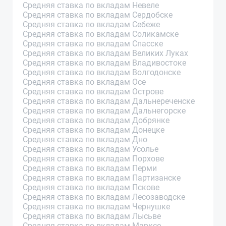
Средняя ставка по вкладам Невеле
Средняя ставка по вкладам Сердобске
Средняя ставка по вкладам Себеже
Средняя ставка по вкладам Соликамске
Средняя ставка по вкладам Спасске
Средняя ставка по вкладам Великих Луках
Средняя ставка по вкладам Владивостоке
Средняя ставка по вкладам Волгодонске
Средняя ставка по вкладам Осе
Средняя ставка по вкладам Острове
Средняя ставка по вкладам Дальнереченске
Средняя ставка по вкладам Дальнегорске
Средняя ставка по вкладам Добрянке
Средняя ставка по вкладам Донецке
Средняя ставка по вкладам Дно
Средняя ставка по вкладам Усолье
Средняя ставка по вкладам Порхове
Средняя ставка по вкладам Перми
Средняя ставка по вкладам Партизанске
Средняя ставка по вкладам Пскове
Средняя ставка по вкладам Лесозаводске
Средняя ставка по вкладам Чернушке
Средняя ставка по вкладам Лысьве
Средняя ставка по вкладам Марксе