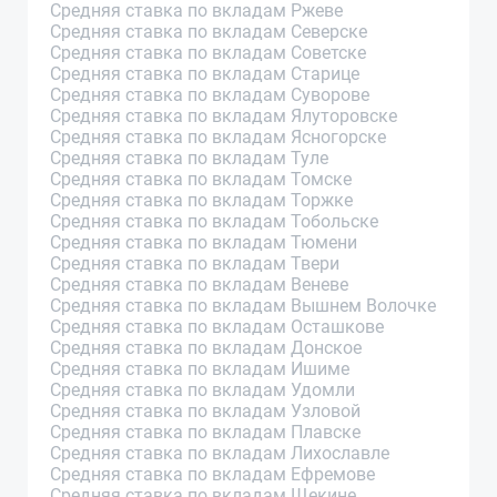
Средняя ставка по вкладам Ржеве
Средняя ставка по вкладам Северске
Средняя ставка по вкладам Советске
Средняя ставка по вкладам Старице
Средняя ставка по вкладам Суворове
Средняя ставка по вкладам Ялуторовске
Средняя ставка по вкладам Ясногорске
Средняя ставка по вкладам Туле
Средняя ставка по вкладам Томске
Средняя ставка по вкладам Торжке
Средняя ставка по вкладам Тобольске
Средняя ставка по вкладам Тюмени
Средняя ставка по вкладам Твери
Средняя ставка по вкладам Веневе
Средняя ставка по вкладам Вышнем Волочке
Средняя ставка по вкладам Осташкове
Средняя ставка по вкладам Донское
Средняя ставка по вкладам Ишиме
Средняя ставка по вкладам Удомли
Средняя ставка по вкладам Узловой
Средняя ставка по вкладам Плавске
Средняя ставка по вкладам Лихославле
Средняя ставка по вкладам Ефремове
Средняя ставка по вкладам Щекине