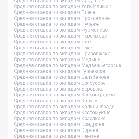
Средняя ставка по вкладам Иркутске
Средняя ставка по вкладам Усть-Илимск
Средняя ставка по вкладам Плесе
Средняя ставка по вкладам Прохладном
Средняя ставка по вкладам Пучеже
Средняя ставка по вкладам Фурманове
Средняя ставка по вкладам Черемхове
Средняя ставка по вкладам Чите
Средняя ставка по вкладам Юже
Средняя ставка по вкладам Приволжске
Средняя ставка по вкладам Медыни
Средняя ставка по вкладам Медвежьегорске
Средняя ставка по вкладам Гурьевске
Средняя ставка по вкладам Балабанове
Средняя ставка по вкладам Белоусове
Средняя ставка по вкладам Боровске
Средняя ставка по вкладам Зеленоградске
Средняя ставка по вкладам Калуге
Средняя ставка по вкладам Калининграде
Средняя ставка по вкладам Костомукше
Средняя ставка по вкладам Козельске
Средняя ставка по вкладам Кондрове
Средняя ставка по вкладам Кирове
Средняя ставка по вкладам Немане