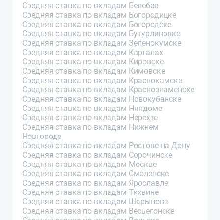
Средняя ставка по вкладам Белебее
Средняя ставка по вкладам Богородицке
Средняя ставка по вкладам Богородске
Средняя ставка по вкладам Бутурлиновке
Средняя ставка по вкладам Зеленокумске
Средняя ставка по вкладам Карталах
Средняя ставка по вкладам Кировске
Средняя ставка по вкладам Кимовске
Средняя ставка по вкладам Краснокамске
Средняя ставка по вкладам Краснознаменске
Средняя ставка по вкладам Новокубанске
Средняя ставка по вкладам Няндоме
Средняя ставка по вкладам Нерехте
Средняя ставка по вкладам Нижнем
Новгороде
Средняя ставка по вкладам Ростове-на-Дону
Средняя ставка по вкладам Сорочинске
Средняя ставка по вкладам Москве
Средняя ставка по вкладам Смоленске
Средняя ставка по вкладам Ярославле
Средняя ставка по вкладам Тихвине
Средняя ставка по вкладам Шарыпове
Средняя ставка по вкладам Весьегонске