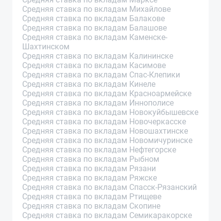
Средняя ставка по вкладам Михайлове
Средняя ставка по вкладам Балакове
Средняя ставка по вкладам Балашове
Средняя ставка по вкладам Каменске-
Шахтинском
Средняя ставка по вкладам Калининске
Средняя ставка по вкладам Касимове
Средняя ставка по вкладам Спас-Клепики
Средняя ставка по вкладам Кинеле
Средняя ставка по вкладам Красноармейске
Средняя ставка по вкладам Иннополисе
Средняя ставка по вкладам Новокуйбышевске
Средняя ставка по вкладам Новочеркасске
Средняя ставка по вкладам Новошахтинске
Средняя ставка по вкладам Новомичуринске
Средняя ставка по вкладам Нефтегорске
Средняя ставка по вкладам Рыбном
Средняя ставка по вкладам Рязани
Средняя ставка по вкладам Ряжске
Средняя ставка по вкладам Спасск-Рязанский
Средняя ставка по вкладам Ртищеве
Средняя ставка по вкладам Скопине
Средняя ставка по вкладам Семикаракорске