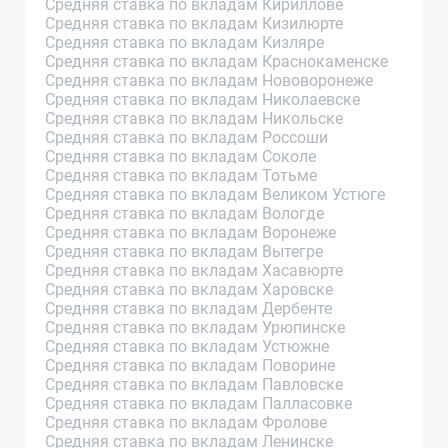
Средняя ставка по вкладам Кириллове
Средняя ставка по вкладам Кизилюрте
Средняя ставка по вкладам Кизляре
Средняя ставка по вкладам Краснокаменске
Средняя ставка по вкладам Нововоронеже
Средняя ставка по вкладам Николаевске
Средняя ставка по вкладам Никольске
Средняя ставка по вкладам Россоши
Средняя ставка по вкладам Соколе
Средняя ставка по вкладам Тотьме
Средняя ставка по вкладам Великом Устюге
Средняя ставка по вкладам Вологде
Средняя ставка по вкладам Воронеже
Средняя ставка по вкладам Вытегре
Средняя ставка по вкладам Хасавюрте
Средняя ставка по вкладам Харовске
Средняя ставка по вкладам Дербенте
Средняя ставка по вкладам Урюпинске
Средняя ставка по вкладам Устюжне
Средняя ставка по вкладам Поворине
Средняя ставка по вкладам Павловске
Средняя ставка по вкладам Палласовке
Средняя ставка по вкладам Фролове
Средняя ставка по вкладам Ленинске