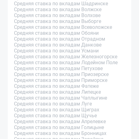
Средняя ставка по вкладам Шадринске
Средняя ставка по вкладам Волжске
Средняя ставка по вкладам Волхове
Средняя ставка по вкладам Выборге
Средняя ставка по вкладам Всеволожске
Средняя ставка по вкладам Обояни
Средняя ставка по вкладам Отрадном
Средняя ставка по вкладам Данкове
Средняя ставка по вкладам Усмани
Средняя ставка по вкладам Железногорске
Средняя ставка по вкладам Лодейном Поле
Средняя ставка по вкладам Петухове
Средняя ставка по вкладам Приозерске
Средняя ставка по вкладам Приморске
Средняя ставка по вкладам Фатеже
Средняя ставка по вкладам Липецке
Средняя ставка по вкладам Чаплыгине
Средняя ставка по вкладам Луге
Средняя ставка по вкладам Щиграх
Средняя ставка по вкладам Щучье
Средняя ставка по вкладам Апрелевке
Средняя ставка по вкладам Голицыне
Средняя ставка по вкладам Бронницах