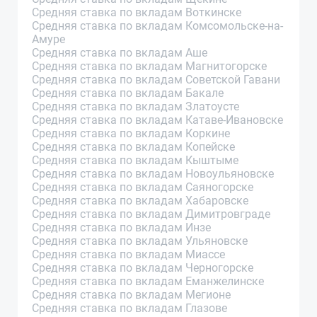
Средняя ставка по вкладам Воткинске
Средняя ставка по вкладам Комсомольске-на-
Амуре
Средняя ставка по вкладам Аше
Средняя ставка по вкладам Магнитогорске
Средняя ставка по вкладам Советской Гавани
Средняя ставка по вкладам Бакале
Средняя ставка по вкладам Златоусте
Средняя ставка по вкладам Катаве-Ивановске
Средняя ставка по вкладам Коркине
Средняя ставка по вкладам Копейске
Средняя ставка по вкладам Кыштыме
Средняя ставка по вкладам Новоульяновске
Средняя ставка по вкладам Саяногорске
Средняя ставка по вкладам Хабаровске
Средняя ставка по вкладам Димитровграде
Средняя ставка по вкладам Инзе
Средняя ставка по вкладам Ульяновске
Средняя ставка по вкладам Миассе
Средняя ставка по вкладам Черногорске
Средняя ставка по вкладам Еманжелинске
Средняя ставка по вкладам Мегионе
Средняя ставка по вкладам Глазове