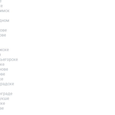
е
ке
лимск
дном
ове
ове
жске
и
ьегорске
ке
нове
ове
ке
градске
нграде
укше
ске
ве