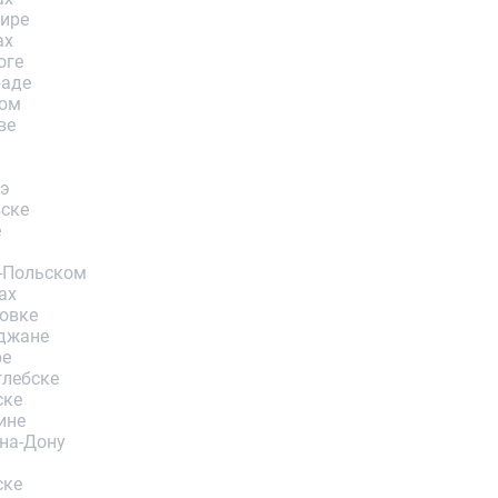
ире
ах
оге
раде
ком
ве
дэ
ске
е
-Польском
ах
овке
джане
ре
глебске
ске
ине
на-Дону
ске