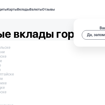
диты
Карты
Вклады
Валюты
Отзывы
Ва
ые вклады городах
Да, запом
ельске
ани
нске
е
е
м
лтайске
ле
рихе
цке
рске