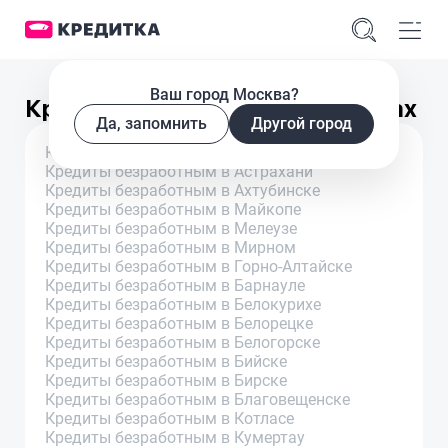
Ваш город Москва?
Кредиты безработным в городах
Да, запомнить
Другой город
Кредиты безработным в Архангельске
Кредиты безработным в Астрахани
Кредиты безработным в Ахтубинске
Кредиты безработным в Майкопе
Кредиты безработным в Мелеузе
Кредиты безработным в Мирном
Кредиты безработным в Горно-Алтайске
Кредиты безработным в Барнауле
Кредиты безработным в Белокурихе
Кредиты безработным в Белорецке
Кредиты безработным в Белогорске
Кредиты безработным в Бийске
Кредиты безработным в Бирске
Кредиты безработным в Благовещенске
Кредиты безработным в Котласе
Кредиты безработным в Кумертау