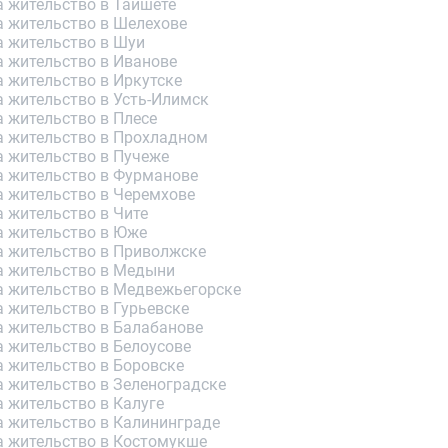
а жительство в Тайшете
а жительство в Шелехове
а жительство в Шуи
а жительство в Иванове
 жительство в Иркутске
а жительство в Усть-Илимск
 жительство в Плесе
а жительство в Прохладном
а жительство в Пучеже
а жительство в Фурманове
а жительство в Черемхове
 жительство в Чите
а жительство в Юже
а жительство в Приволжске
а жительство в Медыни
а жительство в Медвежьегорске
 жительство в Гурьевске
а жительство в Балабанове
 жительство в Белоусове
а жительство в Боровске
а жительство в Зеленоградске
 жительство в Калуге
а жительство в Калининграде
а жительство в Костомукше