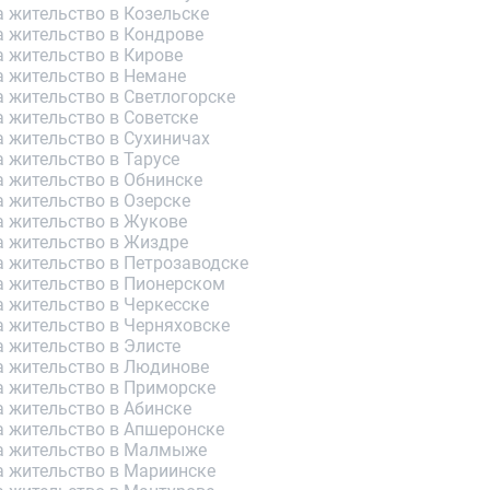
 жительство в Козельске
а жительство в Кондрове
а жительство в Кирове
а жительство в Немане
 жительство в Светлогорске
 жительство в Советске
а жительство в Сухиничах
 жительство в Тарусе
а жительство в Обнинске
 жительство в Озерске
а жительство в Жукове
а жительство в Жиздре
а жительство в Петрозаводске
а жительство в Пионерском
 жительство в Черкесске
а жительство в Черняховске
 жительство в Элисте
а жительство в Людинове
а жительство в Приморске
а жительство в Абинске
а жительство в Апшеронске
а жительство в Малмыже
а жительство в Мариинске