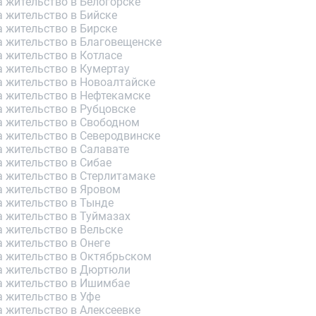
 жительство в Белогорске
 жительство в Бийске
 жительство в Бирске
а жительство в Благовещенске
 жительство в Котласе
а жительство в Кумертау
а жительство в Новоалтайске
а жительство в Нефтекамске
а жительство в Рубцовске
а жительство в Свободном
а жительство в Северодвинске
а жительство в Салавате
а жительство в Сибае
а жительство в Стерлитамаке
а жительство в Яровом
а жительство в Тынде
а жительство в Туймазах
 жительство в Вельске
 жительство в Онеге
а жительство в Октябрьском
а жительство в Дюртюли
а жительство в Ишимбае
а жительство в Уфе
 жительство в Алексеевке