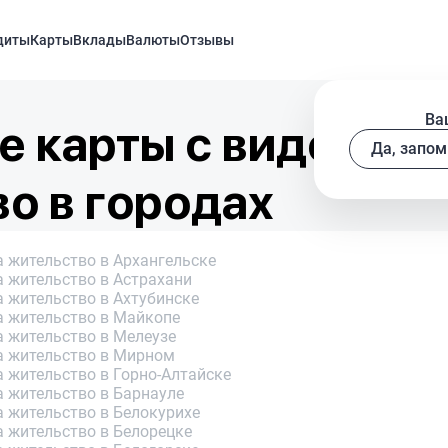
диты
Карты
Вклады
Валюты
Отзывы
Ва
 карты с видом на
Да, запом
о в городах
 жительство в Архангельске
а жительство в Астрахани
 жительство в Ахтубинске
а жительство в Майкопе
а жительство в Мелеузе
а жительство в Мирном
 жительство в Горно-Алтайске
а жительство в Барнауле
а жительство в Белокурихе
а жительство в Белорецке