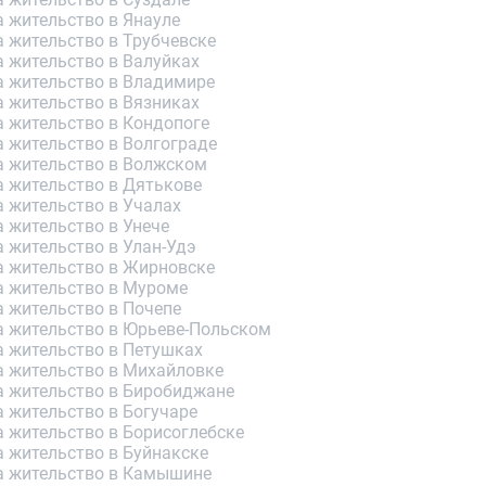
 жительство в Янауле
 жительство в Трубчевске
а жительство в Валуйках
а жительство в Владимире
а жительство в Вязниках
а жительство в Кондопоге
а жительство в Волгограде
а жительство в Волжском
а жительство в Дятькове
а жительство в Учалах
 жительство в Унече
 жительство в Улан-Удэ
а жительство в Жирновске
а жительство в Муроме
а жительство в Почепе
а жительство в Юрьеве-Польском
а жительство в Петушках
а жительство в Михайловке
а жительство в Биробиджане
 жительство в Богучаре
а жительство в Борисоглебске
а жительство в Буйнакске
а жительство в Камышине