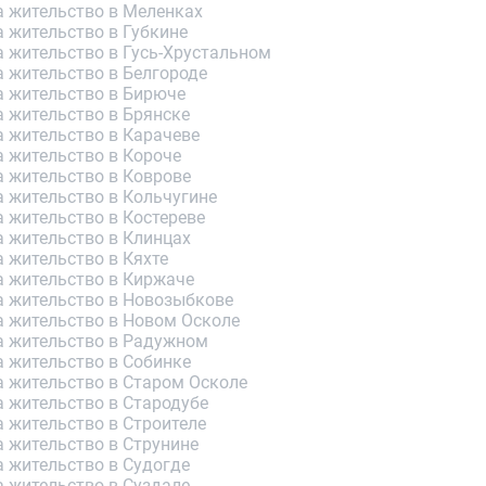
а жительство в Меленках
 жительство в Губкине
а жительство в Гусь-Хрустальном
 жительство в Белгороде
а жительство в Бирюче
а жительство в Брянске
а жительство в Карачеве
а жительство в Короче
а жительство в Коврове
а жительство в Кольчугине
 жительство в Костереве
а жительство в Клинцах
 жительство в Кяхте
а жительство в Киржаче
а жительство в Новозыбкове
а жительство в Новом Осколе
а жительство в Радужном
а жительство в Собинке
а жительство в Старом Осколе
а жительство в Стародубе
 жительство в Строителе
а жительство в Струнине
а жительство в Судогде
а жительство в Суздале