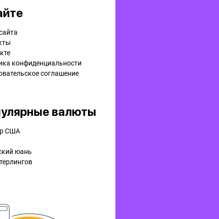
айте
сайта
кты
кте
ика конфиденциальности
овательское соглашение
улярные валюты
р США
ский юань
терлингов