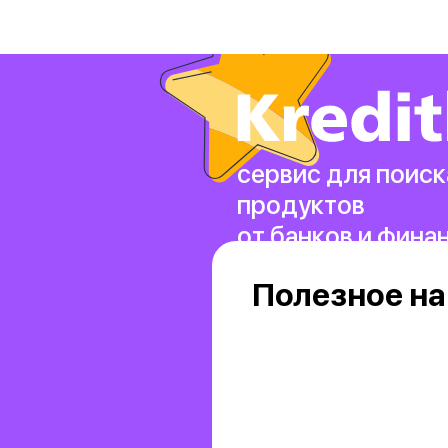
сервис для поиск
продуктов
от банков и фина
Полезное на