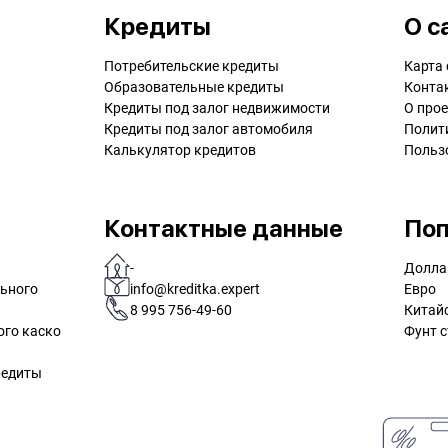
Кредиты
О с
Потребительские кредиты
Карта 
Образовательные кредиты
Конта
Кредиты под залог недвижимости
О прое
Кредиты под залог автомобиля
Полит
Калькулятор кредитов
Польз
Контактные данные
Поп
-
Долла
льного
info@kreditka.expert
Евро
8 995 756-49-60
Китай
ого каско
Фунт с
редиты