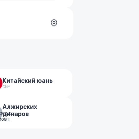
Китайский юань
CNY
Алжирских
динаров
DZD