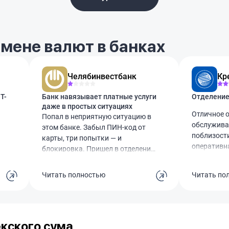
мене валют в банках
Челябинвестбанк
Кр
Т-
Банк навязывает платные услуги
даже в простых ситуациях
Отличное о
Попал в неприятную ситуацию в
обслужива
этом банке. Забыл ПИН-код от
поблизост
карты, три попытки — и
оперативн
блокировка. Пришел в отделение,
вопросов, 
думал, помогут. А нет, сначала
Единственн
предложили за 50 рублей три
Читать полностью
Читать по
парковки и
дополнительные попытки.
с малышом
Естественно, не вспомнил. И тут
настоящий 
начинается самое интересное —
благодарна
говорят, что карту нужно
если приме
екского сума
перевыпускать, и это ещё плюс