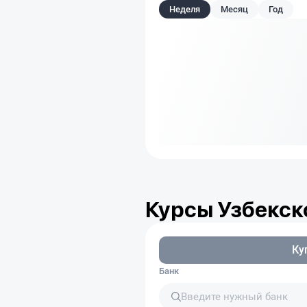
Неделя
Месяц
Год
Курсы Узбекско
Ку
Банк