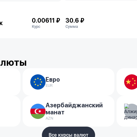
0.00611 ₽
30.6 ₽
к
Курс
Сумма
алюты
Евро
EUR
Азербайджанский
манат
AZN
Все курсы валют