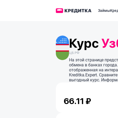
Займы
Кре
Курс
Уз
ЦБ РФ
На этой странице предс
обмена в банках города
отображенная на интера
Kreditka.Expert. Сравни
выгодный курс. Информа
66.11 ₽