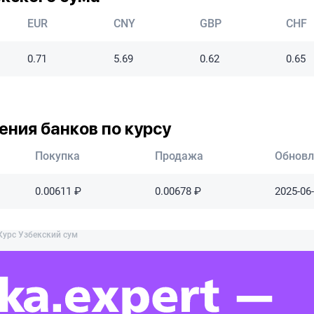
200 рублей. Хотя карта у меня в
EUR
руках, паспорт тоже есть, но нет,
CNY
GBP
CHF
платите. Такое чувство, что с
клиентов просто вытягивают
0.71
5.69
0.62
0.65
деньги на бессмысленных
услугах. В поддержку написал —
ответ банальный, мол, у нас
такие тарифы. Сервис просто
ния банков по курсу
ужасный, никому не рекомендую
связываться!
Покупка
Продажа
Обновл
0.00611 ₽
0.00678 ₽
2025-06-
Курс Узбекский сум