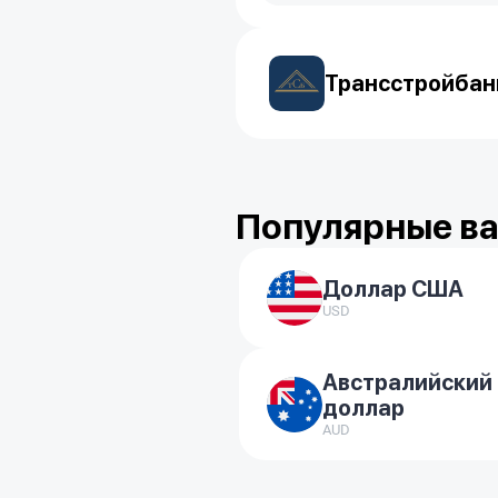
Трансстройбан
Популярные в
Доллар США
USD
Австралийский
доллар
AUD