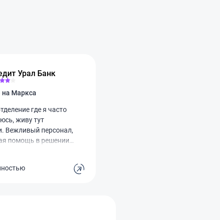
едит Урал Банк
Отделение на Маркса
тделение где я часто
юсь, живу тут
и. Вежливый персонал,
ая помощь в решении
очередей почти нет.
ый минус, это что нет
лностью
 туалета. Поход в банк
, превращается в
квест. Буду очень
, руководству банка,
те меры.