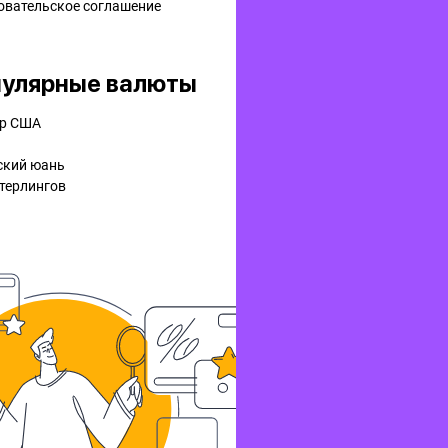
овательское соглашение
улярные валюты
р США
ский юань
терлингов