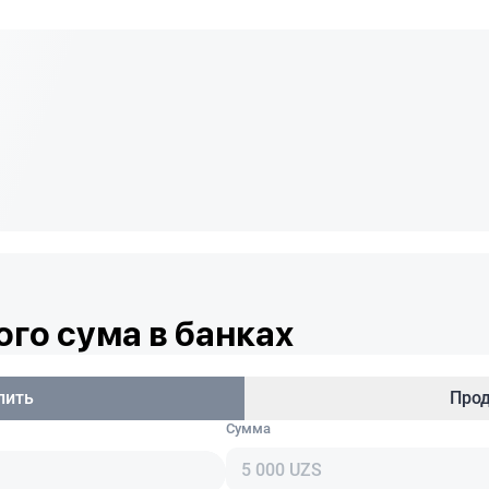
го сума в банках
пить
Про
Сумма