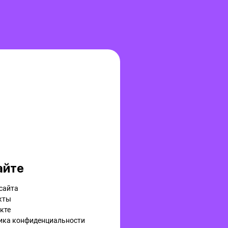
айте
сайта
кты
кте
ика конфиденциальности