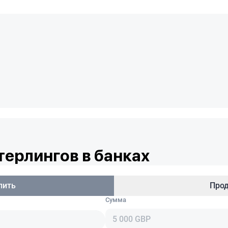
терлингов в банках
пить
Про
Сумма