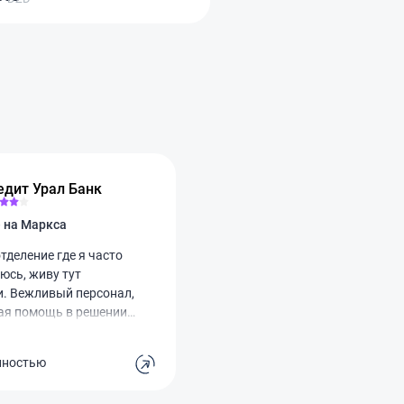
едит Урал Банк
Отделение на Маркса
тделение где я часто
юсь, живу тут
и. Вежливый персонал,
ая помощь в решении
очередей почти нет.
ый минус, это что нет
лностью
 туалета. Поход в банк
, превращается в