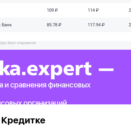
109 ₽
114 ₽
2
 Банк
85.78 ₽
117.94 ₽
2
Курс Фунт стерлингов
а и сравнения финансовых
нсовых организаций.
 Кредитке