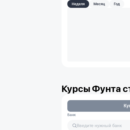
Неделя
Месяц
Год
Курсы Фунта с
Ку
Банк