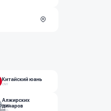
Китайский юань
CNY
Алжирских
динаров
DZD