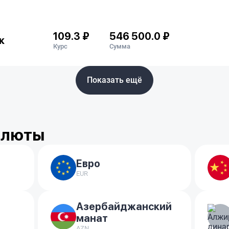
109.3 ₽
546 500.0 ₽
к
Курс
Сумма
Показать ещё
алюты
Евро
EUR
Азербайджанский
манат
AZN