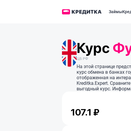
Займы
Кре
Курс
Фу
ЦБ РФ
На этой странице предс
курс обмена в банках г
отображенная на интера
Kreditka.Expert. Сравни
выгодный курс. Информа
107.1 ₽