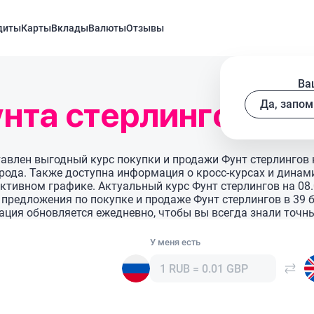
диты
Карты
Вклады
Валюты
Отзывы
Ва
нта стерлингов
Да, запом
тавлен выгодный курс покупки и продажи Фунт стерлингов 
орода. Также доступна информация о кросс-курсах и динами
ктивном графике. Актуальный курс Фунт стерлингов на 08.
те предложения по покупке и продаже Фунт стерлингов в 39
ция обновляется ежедневно, чтобы вы всегда знали точн
У меня есть