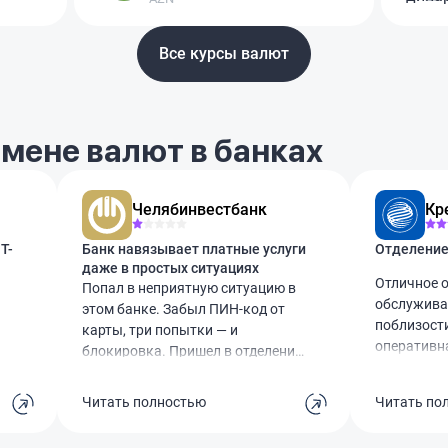
Все курсы валют
мене валют в банках
Челябинвестбанк
Кр
Т-
Банк навязывает платные услуги
даже в простых ситуациях
Отличное о
Попал в неприятную ситуацию в
обслужива
этом банке. Забыл ПИН-код от
поблизост
карты, три попытки — и
оперативн
блокировка. Пришел в отделение,
вопросов, 
думал, помогут. А нет, сначала
Единственн
предложили за 50 рублей три
Читать полностью
Читать по
парковки и
дополнительные попытки.
с малышом
Естественно, не вспомнил. И тут