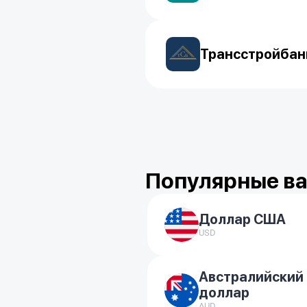
Трансстройбан
Популярные в
Доллар США
USD
Австралийский
доллар
AUD