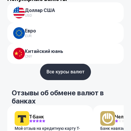
Доллар США
USD
Евро
EUR
Китайский юань
CNY
Все курсы валют
Отзывы об обмене валют в
банках
Т-Банк
Челяби
Мой отзыв на кредитную карту Т-
Банк навязывае