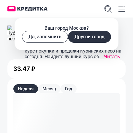
Ваш город Москва?
Курс
Да, запомнить
Другой город
ЦБ РФ
На этой странице представлен выгодный
курс покупки и продажи Кубинских песо на
сегодня. Найдите лучший курс об...
Читать
33.47 ₽
Неделя
Месяц
Год