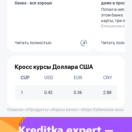
банка - все хорошо
даже в простых
Попал в неприя
этом банке. За
карты, три поп
блокировка. Пр
думал, помогут.
предложили за 
Читать полностью
Читать полнос
дополнительны
Естественно, не
начинается сам
говорят, что ка
перевыпускать,
Кросс курсы Доллара США
200 рублей. Хот
руках, паспорт т
CUP
USD
EUR
CNY
платите. Такое 
клиентов прос
1
0.42
0.36
2.88
деньги на бес
услугах. В под
ответ банальный
Главная
Продукты
Курсы валют
Курс Кубинских песо
такие тарифы. 
ужасный, нико
связываться!