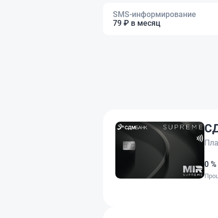
SMS-информирование
79 ₽ в месяц
С
Пла
0 %
Проц