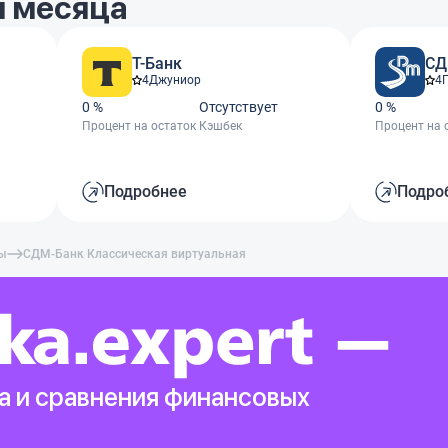
 месяца
Т-Банк
СД
4
Джуниор
4
0 %
Отсутствует
0 %
Процент на остаток
Кэшбек
Процент на 
Подробнее
Подро
ты
СДМ-Банк Классическая виртуальная
а и сравнения финансовых