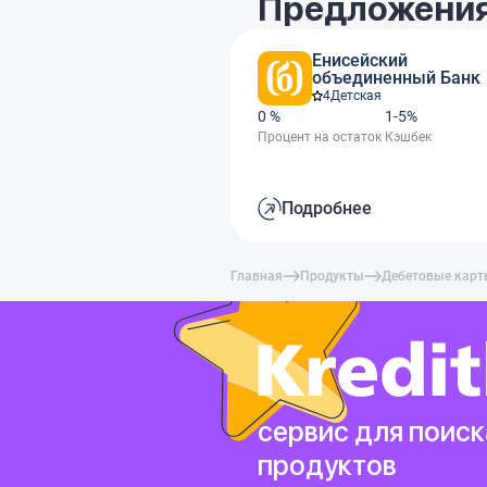
Предложения
Енисейский
объединенный Банк
4
Детская
0 %
1-5%
Процент на остаток
Кэшбек
Подробнее
Главная
Продукты
Дебетовые кар
сервис для поиск
продуктов