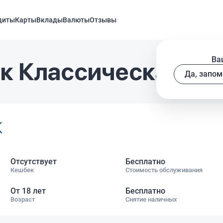
диты
Карты
Вклады
Валюты
Отзывы
Ва
 Классическая ви
Да, запом
Отсутствует
Бесплатно
Кешбек
Стоимость обслуживания
От 18 лет
Бесплатно
Возраст
Снятие наличных