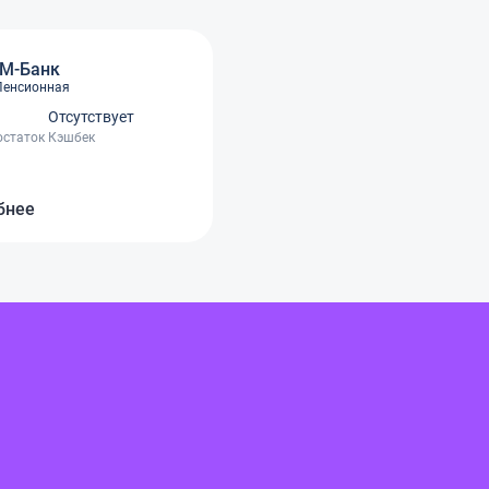
М-Банк
Пенсионная
Отсутствует
остаток
Кэшбек
бнее