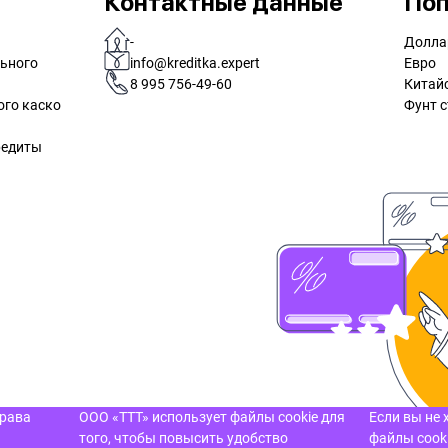
Контактные данные
Поп
-
Долла
льного
info@kreditka.expert
Евро
8 995 756-49-60
Китай
ого каско
Фунт с
редиты
права
ООО «ТТТ» использует файлы cookie для
Если вы не 
того, чтобы повысить удобство
файлы cooki