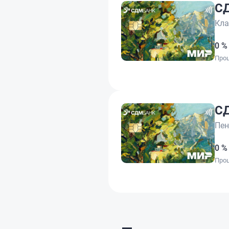
С
Кла
0 %
Проц
С
Пен
0 %
Проц