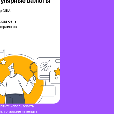
улярные валюты
р США
ский юань
терлингов
хотите использовать
e, то можете изменить