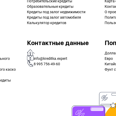
Потребительские кредиты
Карта 
Образовательные кредиты
Конта
Кредиты под залог недвижимости
О прое
Кредиты под залог автомобиля
Полит
Калькулятор кредитов
Польз
Контактные данные
Поп
-
Долла
льного
info@kreditka.expert
Евро
8 995 756-49-60
Китай
ого каско
Фунт с
редиты