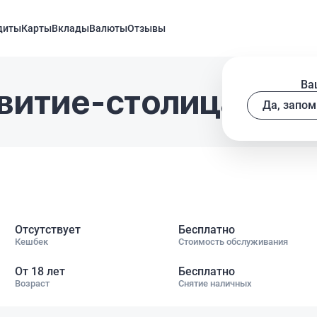
диты
Карты
Вклады
Валюты
Отзывы
Ва
витие-столица Баз
Да, запом
Отсутствует
Бесплатно
Кешбек
Стоимость обслуживания
От 18 лет
Бесплатно
Возраст
Снятие наличных