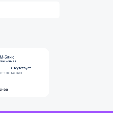
М-Банк
Пенсионная
Отсутствует
остаток
Кэшбек
бнее