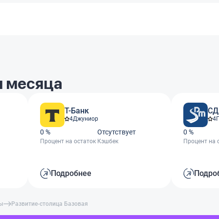
 месяца
Т-Банк
СД
4
Джуниор
4
0 %
Отсутствует
0 %
Процент на остаток
Кэшбек
Процент на 
Подробнее
Подро
ты
Развитие-столица Базовая