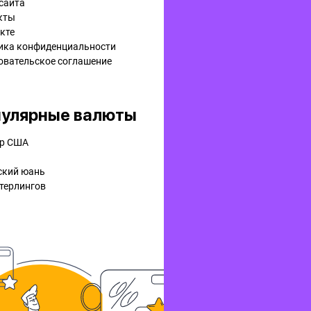
сайта
кты
кте
ика конфиденциальности
овательское соглашение
улярные валюты
р США
ский юань
терлингов