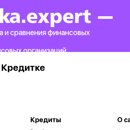
а и сравнения финансовых
нсовых организаций.
 Кредитке
Кредиты
О с