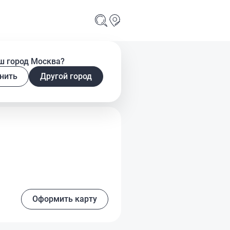
ш город Москва?
овая
нить
Другой город
Оформить карту