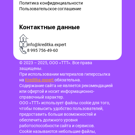
Политика конфиденциальности
Пользовательское соглашение
Контактные данные
-
info@kreditka.expert
8 995 756-49-60
© 2023 – 2025, ООО «ТТТ». Все права
защищены.
При использовании материалов гиперссылка
на
Kreditka.expert
обязательна.
Содержание сайта не является рекомендацией
или офертой и носит информационно-
справочный характер.
ООО «ТТТ» использует файлы cookie для того,
чтобы повысить удобство пользователей,
предоставить больше возможностей и
обеспечить должного уровня
работоспособности сайта и сервисов.
Cookie называются небольшие файлы,