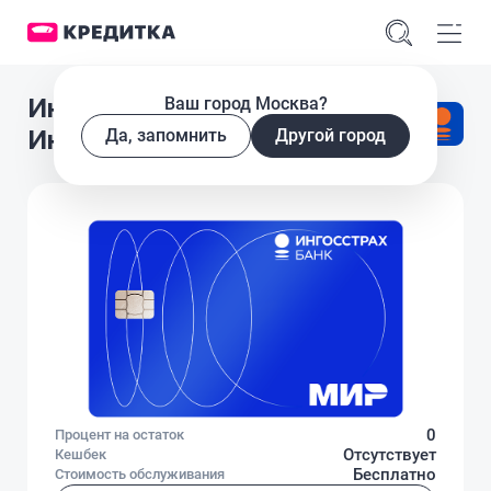
Ингосстрах Банк Цифровая
Ваш город Москва?
ИнгоКарта
Да, запомнить
Другой город
0
Процент на остаток
Отсутствует
Кешбек
Бесплатно
Стоимость обслуживания