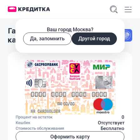
Газпромбанк Молодежная
Ваш город Москва?
карта ГПБ&РСМ
Да, запомнить
Другой город
0
Процент на остаток
Отсутствует
Кешбек
Бесплатно
Стоимость обслуживания
Оформить карту