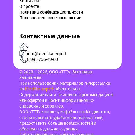
Контакты
О проекте
Политика конфиденциальности
Пользовательское соглашение
Контактные данные
-
info@kreditka.expert
8 995 756-49-60
© 2023 – 2025, ООО «ТТТ». Все права
защищены.
При использовании материалов гиперссылка
на
Kreditka.expert
обязательна.
Содержание сайта не является рекомендацией
или офертой и носит информационно-
справочный характер.
ООО «ТТТ» использует файлы cookie для того,
чтобы повысить удобство пользователей,
предоставить больше возможностей и
обеспечить должного уровня
работоспособности сайта и сервисов.