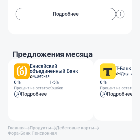
Подробнее
Предложения месяца
Енисейский
Т-Банк
объединенный Банк
4
Джуниор
4
Детская
0 %
1-5%
0 %
От
Процент на остаток
Кэшбек
Процент на остаток
Кэ
Подробнее
Подробнее
Главная
Продукты
Дебетовые карты
Фора-Банк Пенсионная