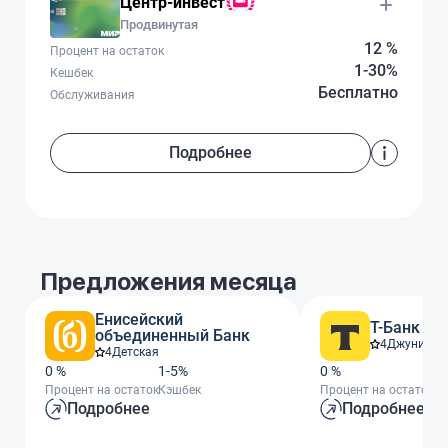
Центр-инвест
Продвинутая
12 %
Процент на остаток
1-30%
Кешбек
Бесплатно
Обслуживания
Подробнее
Предложения месяца
Енисейский
Т-Банк
объединенный Банк
4
Джуниор
4
Детская
0 %
1-5%
0 %
От
Процент на остаток
Кэшбек
Процент на остаток
Кэ
Подробнее
Подробнее