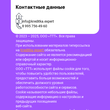
Контактные данные
-
info@kreditka.expert
8 995 756-49-60
© 2023 – 2025, ООО «ТТТ». Все права
защищены.
При использовании материалов гиперссылка
на
Kreditka.expert
обязательна.
Содержание сайта не является рекомендацией
или офертой и носит информационно-
справочный характер.
ООО «ТТТ» использует файлы cookie для того,
чтобы повысить удобство пользователей,
предоставить больше возможностей и
обеспечить должного уровня
работоспособности сайта и сервисов.
Cookie называются небольшие файлы,
содержащие информацию о настройках и
предыдущих посещениях
веб-сайта.