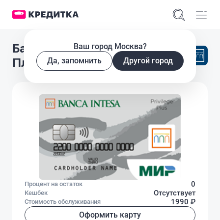
Банк Интеза Мир Привилегия
Ваш город Москва?
Плюс
Да, запомнить
Другой город
0
Процент на остаток
Отсутствует
Кешбек
1990 ₽
Стоимость обслуживания
Оформить карту