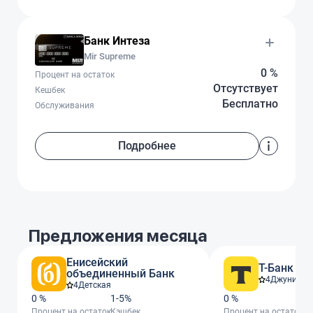
Банк Интеза
Mir Supreme
0 %
Процент на остаток
Отсутствует
Кешбек
Бесплатно
Обслуживания
Подробнее
Предложения месяца
Енисейский
Т-Банк
объединенный Банк
4
Джуниор
4
Детская
0 %
1-5%
0 %
От
Процент на остаток
Кэшбек
Процент на остаток
Кэ