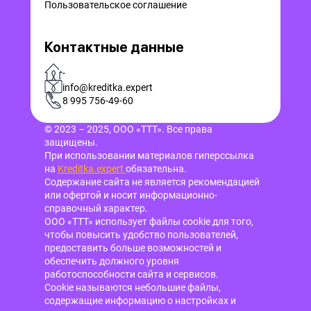
Пользовательское соглашение
Контактные данные
-
info@kreditka.expert
8 995 756-49-60
© 2023 – 2025, ООО «ТТТ». Все права
защищены.
При использовании материалов гиперссылка
на
Kreditka.expert
обязательна.
Содержание сайта не является рекомендацией
или офертой и носит информационно-
справочный характер.
ООО «ТТТ» использует файлы cookie для того,
чтобы повысить удобство пользователей,
предоставить больше возможностей и
обеспечить должного уровня
работоспособности сайта и сервисов.
Cookie называются небольшие файлы,
содержащие информацию о настройках и