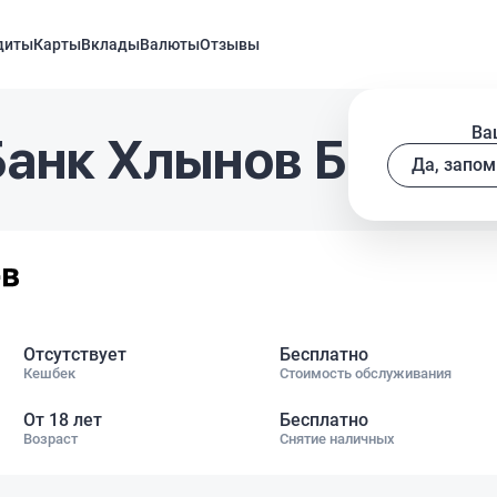
диты
Карты
Вклады
Валюты
Отзывы
Ва
Банк Хлынов Базова
Да, запом
Отсутствует
Бесплатно
Кешбек
Стоимость обслуживания
От 18 лет
Бесплатно
Возраст
Снятие наличных