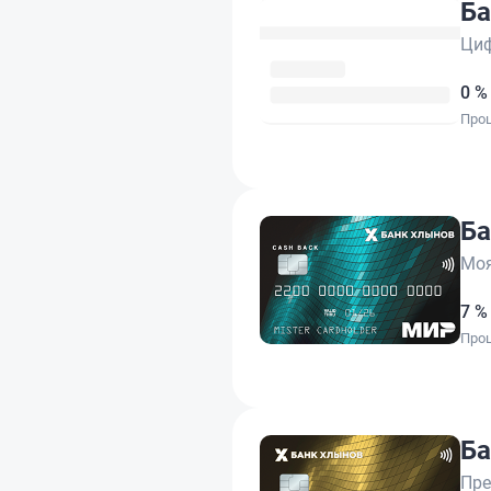
Ба
Ци
0 %
Проц
Ба
Моя
7 %
Проц
Ба
Пр