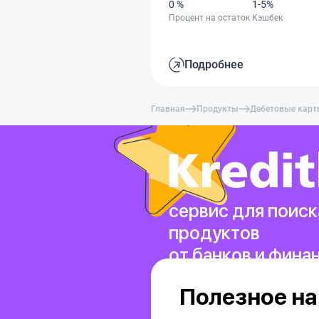
0 %
1-5%
Процент на остаток
Кэшбек
Подробнее
Главная
Продукты
Дебетовые кар
сервис для поиск
продуктов
от банков и фина
Полезное на