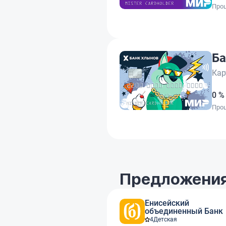
Проц
Ба
Кар
0 %
Проц
Предложения
Енисейский
объединенный Банк
4
Детская