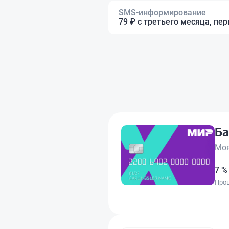
SMS-информирование
79 ₽ с третьего месяца, пе
Ба
Моя
7 %
Проц