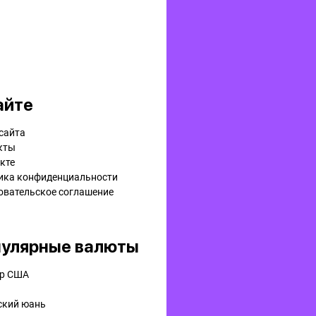
айте
сайта
кты
кте
ика конфиденциальности
овательское соглашение
улярные валюты
р США
ский юань