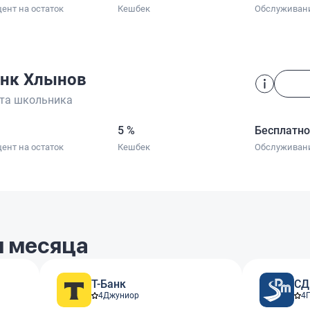
ент на остаток
Кешбек
Обслуживан
нк Хлынов
та школьника
5 %
Бесплатн
ент на остаток
Кешбек
Обслуживан
 месяца
Т-Банк
СД
4
Джуниор
4