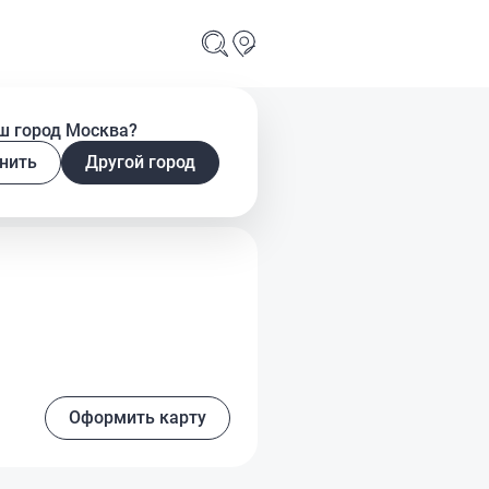
ш город Москва?
я
нить
Другой город
Оформить карту