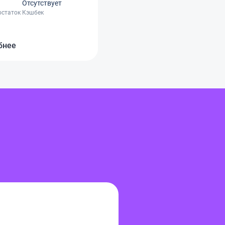
Отсутствует
остаток
Кэшбек
бнее