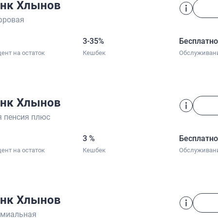
нк Хлынов
фровая
3-35%
Бесплатн
ент на остаток
Кешбек
Обслуживан
нк Хлынов
 пенсия плюс
3 %
Бесплатн
ент на остаток
Кешбек
Обслуживан
нк Хлынов
емиальная