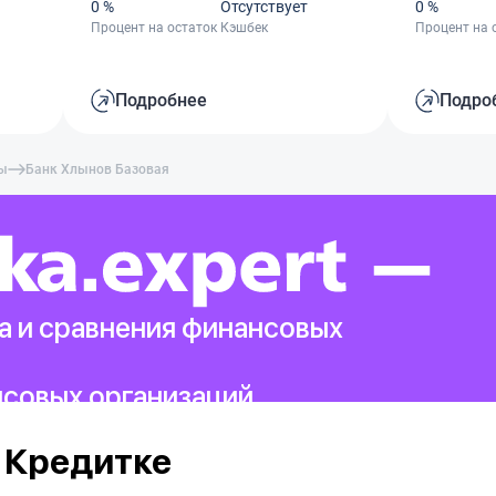
0 %
Отсутствует
0 %
Процент на остаток
Кэшбек
Процент на 
Подробнее
Подро
ты
Банк Хлынов Базовая
а и сравнения финансовых
нсовых организаций.
 Кредитке