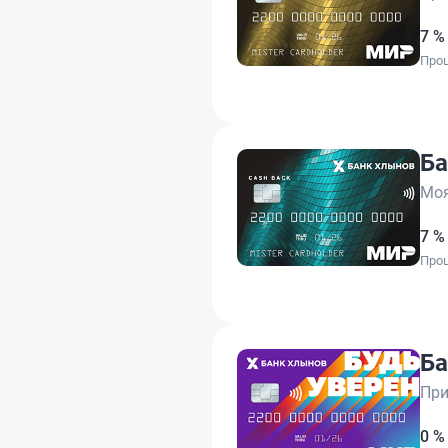
7 %
Проц
Ба
Моя
7 %
Проц
Ба
При
0 %