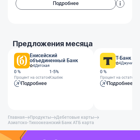
Подробнее
Предложения месяца
Енисейский
Т-Банк
объединенный Банк
4
Джуниор
4
Детская
0 %
1-5%
0 %
От
Процент на остаток
Кэшбек
Процент на остаток
Кэ
Подробнее
Подробнее
Главная
Продукты
Дебетовые карты
Азиатско-Тихоокеанский Банк АТБ карта