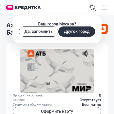
Азиатско-Тихоокеанский
Ваш город Москва?
Банк АТБ карта
Да, запомнить
Другой город
0
Процент на остаток
Отсутствует
Кешбек
Бесплатно
Стоимость обслуживания
Оформить карту