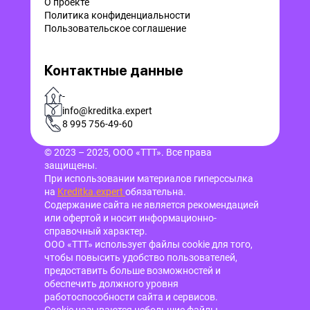
О проекте
Политика конфиденциальности
Пользовательское соглашение
Контактные данные
-
info@kreditka.expert
8 995 756-49-60
© 2023 – 2025, ООО «ТТТ». Все права
защищены.
При использовании материалов гиперссылка
на
Kreditka.expert
обязательна.
Содержание сайта не является рекомендацией
или офертой и носит информационно-
справочный характер.
ООО «ТТТ» использует файлы cookie для того,
чтобы повысить удобство пользователей,
предоставить больше возможностей и
обеспечить должного уровня
работоспособности сайта и сервисов.