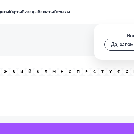
диты
Карты
Вклады
Валюты
Отзывы
Ва
Да, запом
Ж
З
И
Й
К
Л
М
Н
О
П
Р
С
Т
У
Ф
Х