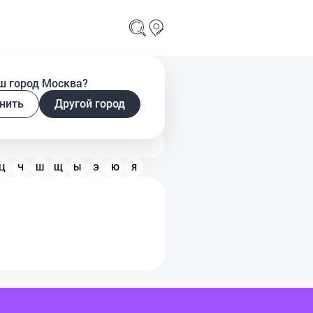
ш город Москва?
нить
Другой город
Ц
Ч
Ш
Щ
Ы
Э
Ю
Я