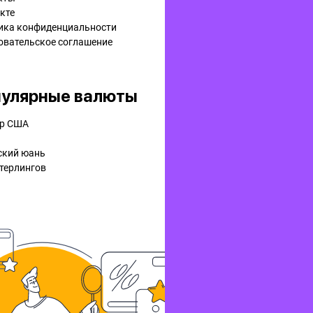
кте
ика конфиденциальности
овательское соглашение
улярные валюты
р США
ский юань
терлингов