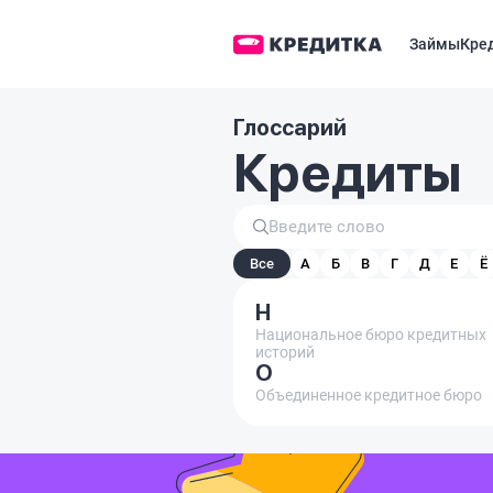
Займы
Кре
Глоссарий
Кредиты
Все
А
Б
В
Г
Д
Е
Ё
Н
Национальное бюро кредитных
историй
О
Объединенное кредитное бюро