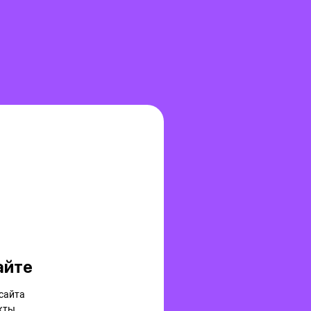
айте
сайта
кты