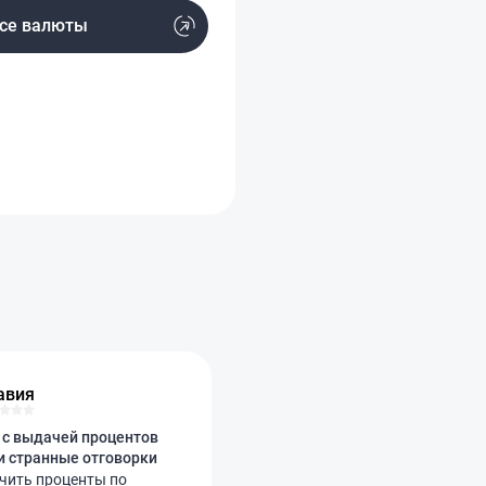
се валюты
авия
с выдачей процентов
и странные отговорки
учить проценты по