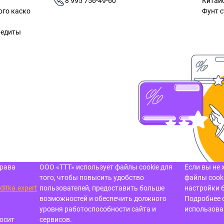
8 995 756-49-60
Китай
ого каско
Фунт с
редиты
права
ООО «ТТТ» использует файлы cookie для
Если вы не 
того, чтобы повысить удобство
файлы cooki
ditka.expert
пользователей, предоставить больше
настройки 
возможностей и обеспечить должного
Подробнее 
уровня работоспособности сайта и
использов
осит
сервисов.