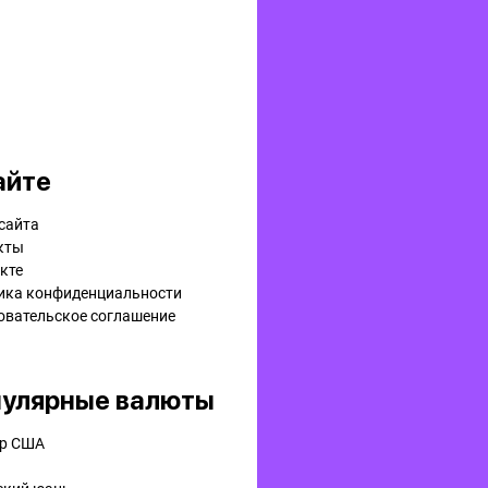
айте
сайта
кты
кте
ика конфиденциальности
овательское соглашение
улярные валюты
р США