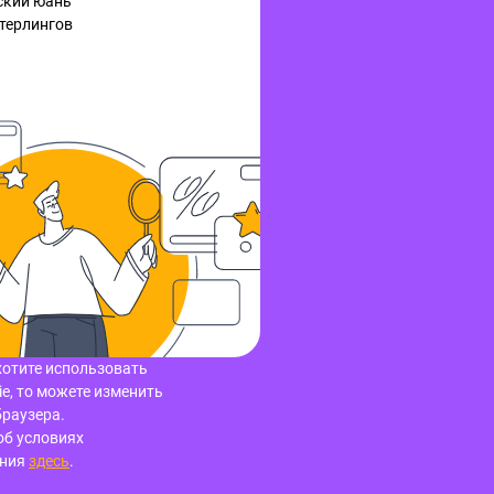
ский юань
терлингов
хотите использовать
e, то можете изменить
браузера.
об условиях
ания
здесь
.