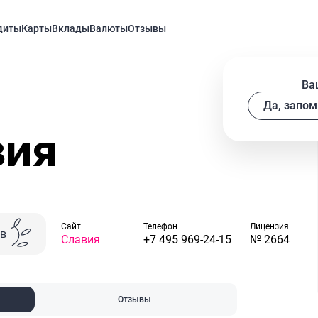
диты
Карты
Вклады
Валюты
Отзывы
Ва
Да, запом
вия
Cайт
Телефон
Лицензия
ов
Славия
+7 495 969-24-15
№ 2664
Отзывы