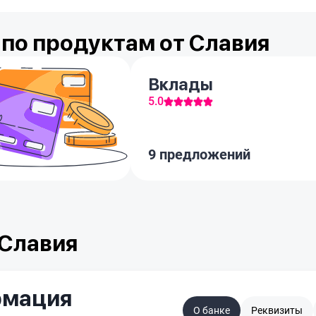
по продуктам от Славия
Вклады
5.0
9 предложений
 Славия
рмация
О банке
Реквизиты