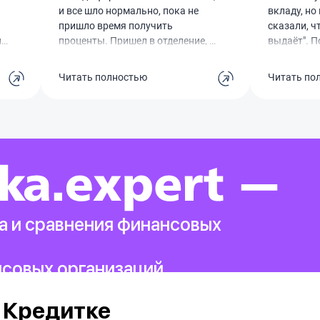
и все шло нормально, пока не
вкладу, но
пришло время получить
сказали, ч
ли
проценты. Пришел в отделение, а
выдаёт". П
мне заявляют, что "компьютер не
другие объ
выдаёт". Потом начали
– денег я т
Читать полностью
Читать по
придумывать какие-то другие
Официальн
причины. Никаких официальных
дали, прос
документов по отказу не дали,
Такое ощущ
просто разводят руками и всё.
не хочет ч
Очень неприятная ситуация,
обязательс
ро
теперь не знаю, удастся ли
была похо
вообще получить свои деньги.
стоит объе
Будьте осторожны.
добиватьс
а и сравнения финансовых
нсовых организаций.
 Кредитке