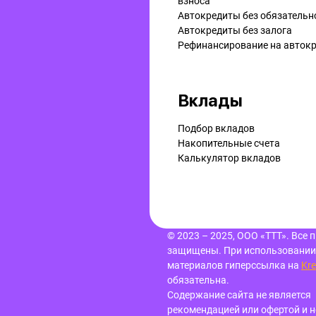
взноса
Автокредиты без обязательн
Автокредиты без залога
Рефинансирование на aвток
Вклады
Подбор вкладов
Накопительные счета
Калькулятор вкладов
© 2023 – 2025, ООО «ТТТ». Все 
защищены.
При использовании
материалов гиперссылка
на
Kre
обязательна.
Содержание сайта не является
рекомендацией или офертой и н