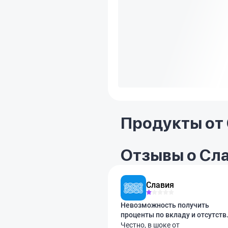
Продукты от
Отзывы о Сл
Славия
Невозможность получить
проценты по вкладу и отсутств
объяснений
Честно, в шоке от