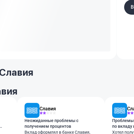
В
 Славия
авия
Славия
Сл
Неожиданные проблемы с
Проблемы 
ие
получением процентов
по вкладу 
Вклад оформлял в банке Славия,
Хотел пол