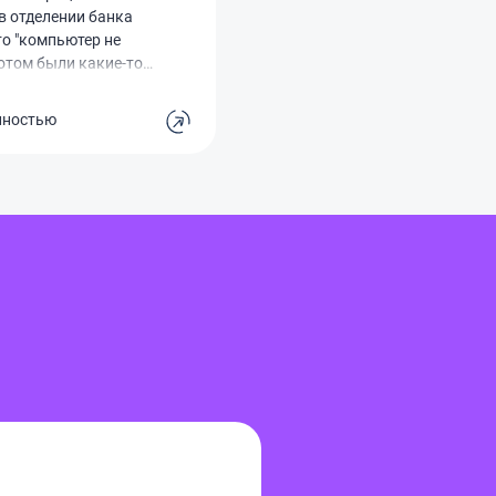
 в отделении банка
то "компьютер не
отом были какие-то
яснения, но суть одна
ак и не получил.
лностью
ого отказа тоже не
то развели руками.
ение, что банк просто
естно исполнять свои
тва. Если у кого-то
жая ситуация, думаю,
диниться и
я справедливости.