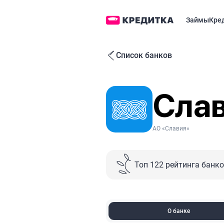
Займы
Кре
Список банков
Сла
АО «Славия»
Топ 122 рейтинга банк
О банке