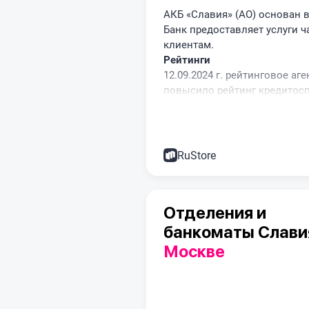
АКБ «Славия» (АО) основан в 
Банк предоставляет услуги 
клиентам.
Рейтинги
12.09.2024 г. рейтинговое аг
повысило рейтинг кредитосп
уровня «ruВ», прогноз по ре
RuStore
Отделения и
банкоматы Слав
Москве